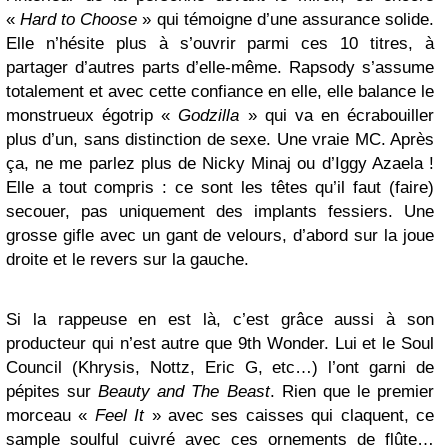
«
Hard to Choose
» qui témoigne d’une assurance solide.
Elle n’hésite plus à s’ouvrir parmi ces 10 titres, à
partager d’autres parts d’elle-même. Rapsody s’assume
totalement et avec cette confiance en elle, elle balance le
monstrueux égotrip «
Godzilla
» qui va en écrabouiller
plus d’un, sans distinction de sexe. Une vraie MC. Après
ça, ne me parlez plus de Nicky Minaj ou d’Iggy Azaela !
Elle a tout compris : ce sont les têtes qu’il faut (faire)
secouer, pas uniquement des implants fessiers. Une
grosse gifle avec un gant de velours, d’abord sur la joue
droite et le revers sur la gauche.
Si la rappeuse en est là, c’est grâce aussi à son
producteur qui n’est autre que 9th Wonder. Lui et le Soul
Council (Khrysis, Nottz, Eric G, etc…) l’ont garni de
pépites sur
Beauty and The Beast
. Rien que le premier
morceau «
Feel It
» avec ses caisses qui claquent, ce
sample soulful cuivré avec ces ornements de flûte…