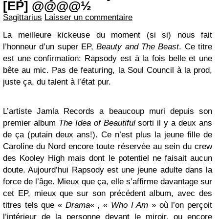
[EP] @@@@½
Sagittarius
Laisser un commentaire
La meilleure kickeuse du moment (si si) nous fait
l’honneur d’un super EP,
Beauty and The Beast
. Ce titre
est une confirmation: Rapsody est à la fois belle et une
bête au mic. Pas de featuring, la Soul Council à la prod,
juste ça, du talent à l’état pur.
L’artiste Jamla Records a beaucoup muri depuis son
premier album
The Idea of Beautiful
sorti il y a deux ans
de ça (putain deux ans!). Ce n’est plus la jeune fille de
Caroline du Nord encore toute réservée au sein du crew
des Kooley High mais dont le potentiel ne faisait aucun
doute. Aujourd’hui Rapsody est une jeune adulte dans la
force de l’âge. Mieux que ça, elle s’affirme davantage sur
cet EP, mieux que sur son précédent album, avec des
titres tels que «
Drama
« , «
Who I Am
» où l’on perçoit
l’intérieur de la personne devant le miroir, ou encore