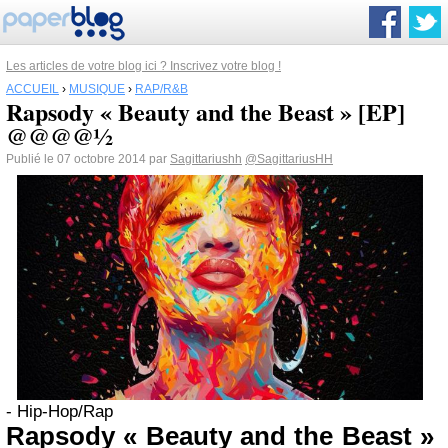
Les articles de votre blog ici ? Inscrivez votre blog !
ACCUEIL
›
MUSIQUE
›
RAP/R&B
Rapsody « Beauty and the Beast » [EP]
@@@@½
Publié le 07 octobre 2014 par
Sagittariushh
@SagittariusHH
- Hip-Hop/Rap
Rapsody « Beauty and the Beast »