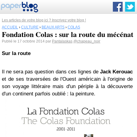
Les articles de votre blog ici ? Inscrivez votre blog !
ACCUEIL
›
CULTURE
›
BEAUX ARTS
›
COLAS
Fondation Colas : sur la route du mécénat
Publié le 17 octobre 2014 par
Pantalaskas
@chapeau_noir
Sur la route
Il ne sera pas question dans ces lignes de
Jack Kerouac
et de ses traversées de l'Ouest américain à l'origine de
son voyage littéraire mais d'un périple à la découverte
d'un continent parfois oublié : la peinture.