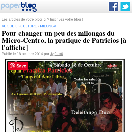
Les articles de votre blog ici ? Inscrivez votre blog !
ACCUEIL
›
CULTURE
›
MILONGA
Pour changer un peu des milongas du
Micro-Centro, la pratique de Patricios [à
l'affiche]
Publié le 18 octobre 2014 par
Jyj9icx6
Save