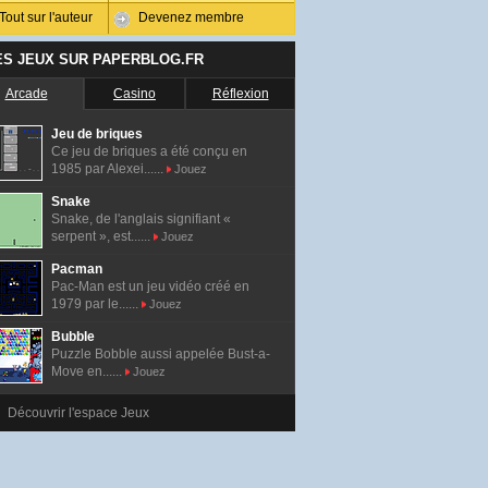
Tout sur l'auteur
Devenez membre
ES JEUX SUR PAPERBLOG.FR
Arcade
Casino
Réflexion
Jeu de briques
Ce jeu de briques a été conçu en
1985 par Alexei......
Jouez
Snake
Snake, de l'anglais signifiant «
serpent », est......
Jouez
Pacman
Pac-Man est un jeu vidéo créé en
1979 par le......
Jouez
Bubble
Puzzle Bobble aussi appelée Bust-a-
Move en......
Jouez
Découvrir l'espace Jeux