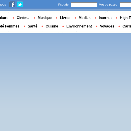
nous
Pseudo
Mot de passe
lture
Cinéma
Musique
Livres
Medias
Internet
High-T
ôté Femmes
Santé
Cuisine
Environnement
Voyages
Carr