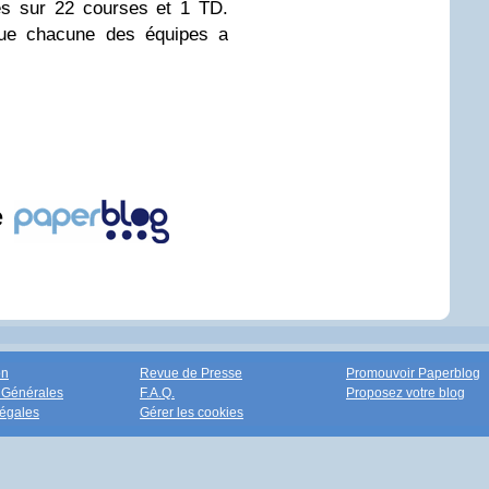
es sur 22 courses et 1 TD.
que chacune des équipes a
e
on
Revue de Presse
Promouvoir Paperblog
 Générales
F.A.Q.
Proposez votre blog
égales
Gérer les cookies