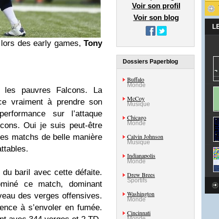
Voir son profil
Voir son blog
L
 lors des early games,
Tony
Dossiers Paperblog
Buffalo
Monde
ur les pauvres Falcons. La
McCoy
ce vraiment à prendre son
Musique
erformance sur l’attaque
Chicago
Monde
cons. Oui je suis peut-être
Calvin Johnson
es matchs de belle manière
Musique
attables.
Indianapolis
Monde
d du baril avec cette défaite.
Drew Brees
Sportifs
ominé ce match, dominant
Washington
iveau des verges offensives.
Monde
ence à s’envoler en fumée.
Cincinnati
Monde