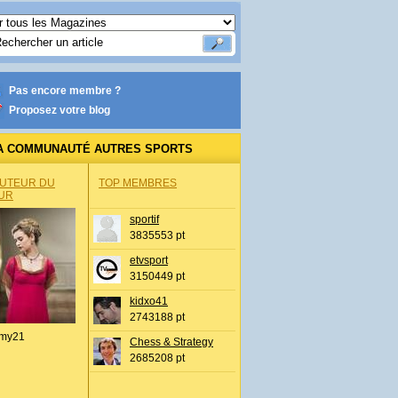
Pas encore membre ?
Proposez votre blog
A COMMUNAUTÉ AUTRES SPORTS
AUTEUR DU
TOP MEMBRES
UR
sportif
3835553 pt
etvsport
3150449 pt
kidxo41
2743188 pt
my21
Chess & Strategy
2685208 pt