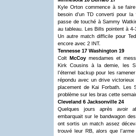
Kyle Orton commence à se faire
besoin d’un TD converti pour la 
passe de touché à Sammy Watkin
au tableau. Les Bills pointent à 4-3
Un autre match difficile pour Te
encore avec 2 INT.
Tennesse 17
Washington
19
Colt
McCoy
mesdames et messie
Kirk Cousins à la demie, les S
l’éternel backup pour les ramener
répondu avec un drive victorieux
placement de Kai Forbath. Les S
problème sur les bras cette semai
Cleveland 6
Jacksonville
24
Quelques jours après avoir af
embarquait sur le bandwagon des
ont sortis un match assez déceva
trouvé leur RB, alors que l’arme