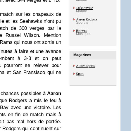
t avec 344 verges et 2 TD.
Jacksonville
Monde
match sur les chapeaux de
Aaron Rodgers
e et les Seahawks n’ont pu
Sportifs
atch de 300 verges par la
Browns
Musique
e Russel Wilson. Mention
 Rams qui nous ont sortis un
nutes à faire et une avance
Magazines
ombent à 3-3 et on peut
 pourront se relever pour
Autres sports
ona et San Fransisco qui ne
Sport
s chances possibles à
Aaron
 que Rodgers a mis le feu à
 Bay avec une victoire. Les
ints en fin de match mais à
ait pas mal hors de portée.
 Rodgers qui continuent sur