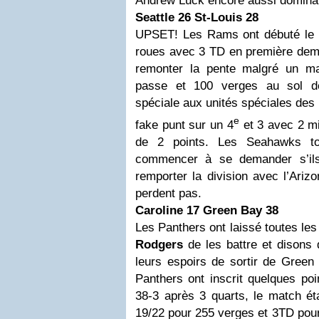
Andrew Luck encore aussi dominan
Seattle 26 St-Louis 28
UPSET! Les Rams ont débuté le 
roues avec 3 TD en première demi
remonter la pente malgré un m
passe et 100 verges au sol d
spéciale aux unités spéciales des
e
fake punt sur un 4
et 3 avec 2 mi
de 2 points. Les Seahawks t
commencer à se demander s’ils
remporter la division avec l’Ariz
perdent pas.
Caroline 17 Green Bay 38
Les Panthers ont laissé toutes le
Rodgers
de les battre et disons
leurs espoirs de sortir de Green
Panthers ont inscrit quelques po
38-3 après 3 quarts, le match ét
19/22 pour 255 verges et 3TD pour