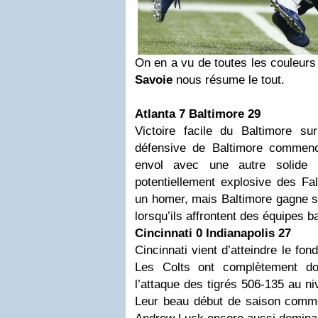
On en a vu de toutes les couleurs
Savoie
nous résume le tout.
Atlanta 7 Baltimore 29
Victoire facile du Baltimore s
défensive de Baltimore commen
envol avec une autre solide p
potentiellement explosive des Fal
un homer, mais Baltimore gagne s
lorsqu’ils affrontent des équipes b
Cincinnati
0
Indianapolis
27
Cincinnati vient d’atteindre le fon
Les Colts ont complètement d
l’attaque des tigrés 506-135 au n
Leur beau début de saison comm