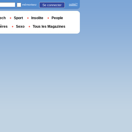
mémorisez
oublié?
Se connecter
ech
Sport
Insolite
People
ières
Sexo
Tous les Magazines