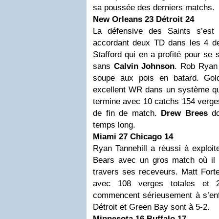
sa poussée des derniers matchs.
New Orleans 23 Détroit 24
La défensive des Saints s’est
accordant deux TD dans les 4 d
Stafford qui en a profité pour s
sans
Calvin Johnson
. Rob Ryan 
soupe aux pois en batard. Gol
excellent WR dans un système qui
termine avec 10 catchs 154 verge
de fin de match.
Drew Brees
do
temps long.
Miami 27
Chicago
14
Ryan Tannehill a réussi à exploit
Bears avec un gros match où il a
travers ses receveurs. Matt Forte
avec 108 verges totales et
commencent sérieusement à s’enf
Détroit et Green Bay sont à 5-2.
Minnesota 16
Buffalo
17