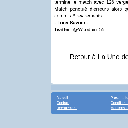
termine le match avec 126 verg
Match ponctué d’erreurs alors 
commis 3 revirements.
- Tony Savoie -
Twitter:
@Woodbine55
Retour à La Une d
Accueil
Présentati
Contact
Conditions
Recrutement
Mentions L