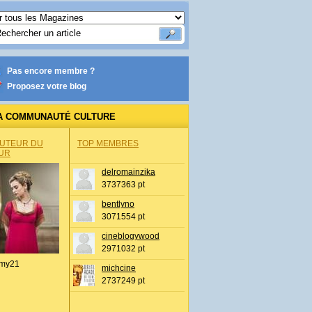
Pas encore membre ?
Proposez votre blog
A COMMUNAUTÉ CULTURE
AUTEUR DU
TOP MEMBRES
UR
delromainzika
3737363 pt
bentlyno
3071554 pt
cineblogywood
2971032 pt
my21
michcine
2737249 pt