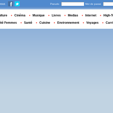
nous
Pseudo
Mot de passe
lture
Cinéma
Musique
Livres
Medias
Internet
High-T
ôté Femmes
Santé
Cuisine
Environnement
Voyages
Carr