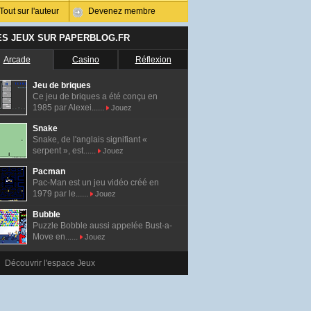
Tout sur l'auteur
Devenez membre
ES JEUX SUR PAPERBLOG.FR
Arcade
Casino
Réflexion
Jeu de briques
Ce jeu de briques a été conçu en
1985 par Alexei......
Jouez
Snake
Snake, de l'anglais signifiant «
serpent », est......
Jouez
Pacman
Pac-Man est un jeu vidéo créé en
1979 par le......
Jouez
Bubble
Puzzle Bobble aussi appelée Bust-a-
Move en......
Jouez
Découvrir l'espace Jeux