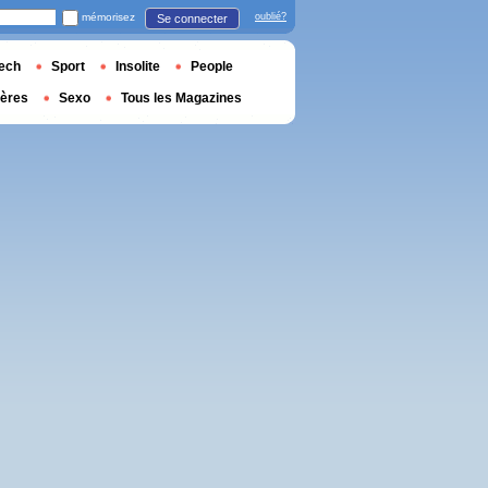
mémorisez
oublié?
Se connecter
ech
Sport
Insolite
People
ières
Sexo
Tous les Magazines