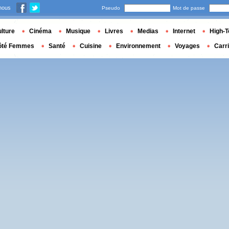
nous
Pseudo
Mot de passe
lture
Cinéma
Musique
Livres
Medias
Internet
High-T
ôté Femmes
Santé
Cuisine
Environnement
Voyages
Carr