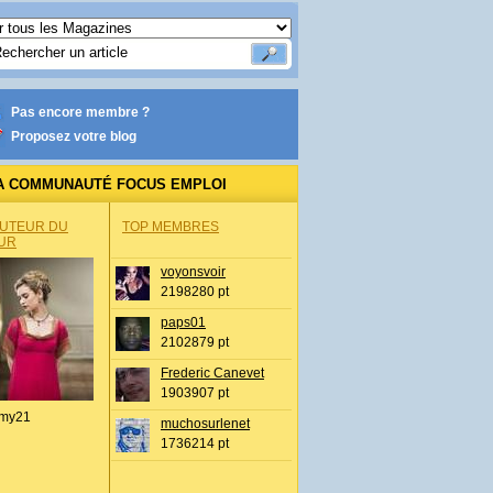
Pas encore membre ?
Proposez votre blog
A COMMUNAUTÉ FOCUS EMPLOI
AUTEUR DU
TOP MEMBRES
UR
voyonsvoir
2198280 pt
paps01
2102879 pt
Frederic Canevet
1903907 pt
my21
muchosurlenet
1736214 pt