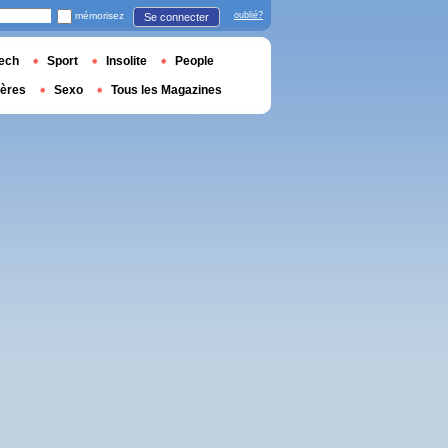
mémorisez
oublié?
Se connecter
ech
Sport
Insolite
People
ières
Sexo
Tous les Magazines