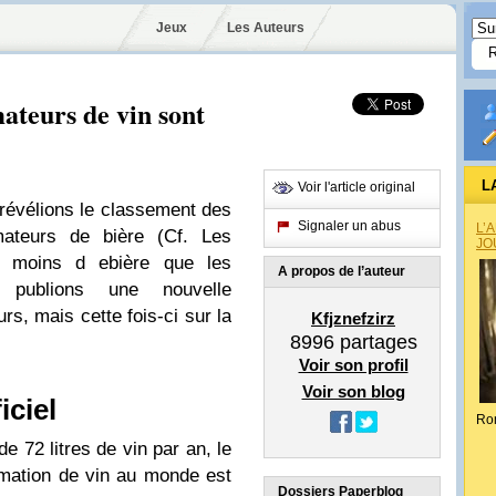
Jeux
Les Auteurs
ateurs de vin sont
L
Voir l'article original
 révélions le classement des
Signaler un abus
L’
ateurs de bière (Cf. Les
JO
s moins d ebière que les
A propos de l’auteur
s publions une nouvelle
urs, mais cette fois-ci sur la
Kfjznefzirz
8996
partages
Voir son profil
Voir son blog
iciel
Ro
 72 litres de vin par an, le
mmation de vin au monde est
Dossiers Paperblog