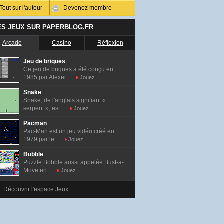
Tout sur l'auteur
Devenez membre
ES JEUX SUR PAPERBLOG.FR
Arcade
Casino
Réflexion
Jeu de briques
Ce jeu de briques a été conçu en
1985 par Alexei......
Jouez
Snake
Snake, de l'anglais signifiant «
serpent », est......
Jouez
Pacman
Pac-Man est un jeu vidéo créé en
1979 par le......
Jouez
Bubble
Puzzle Bobble aussi appelée Bust-a-
Move en......
Jouez
Découvrir l'espace Jeux