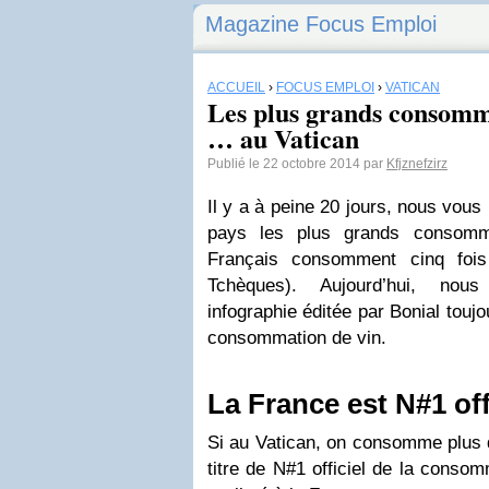
Magazine Focus Emploi
ACCUEIL
›
FOCUS EMPLOI
›
VATICAN
Les plus grands consomm
… au Vatican
Publié le 22 octobre 2014 par
Kfjznefzirz
Il y a à peine 20 jours, nous vous
pays les plus grands consomm
Français consomment cinq foi
Tchèques). Aujourd’hui, nou
infographie éditée par Bonial toujo
consommation de vin.
La France est N#1 off
Si au Vatican, on consomme plus de
titre de N#1 officiel de la conso