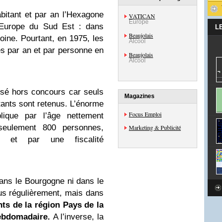
itant et par an l’Hexagone
VATICAN
Europe
’Europe du Sud Est : dans
L
Beaujolais
oine. Pourtant, en 1975, les
Alcool
es par an et par personne en
Beaujolais
Alcool
ssé hors concours car seuls
Magazines
tants sont retenus. L’énorme
Focus Emploi
lique par l’âge nettement
seulement 800 personnes,
Marketing & Publicité
) et par une fiscalité
dans le Bourgogne ni dans le
us régulièrement, mais dans
ts de la région Pays de la
hebdomadaire.
A l’inverse, la