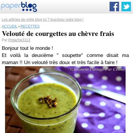
Les articles de votre blog ici ? Inscrivez votre blog !
ACCUEIL
›
RECETTES
Velouté de courgettes au chèvre frais
Par
Pistache3113
Bonjour tout le monde !
Et voilà la deuxième " soupette" comme disait ma
maman !! Un velouté très doux et très facile à faire !