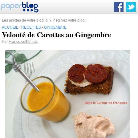
Les articles de votre blog ici ? Inscrivez votre blog !
ACCUEIL
›
RECETTES
›
GINGEMBRE
Velouté de Carottes au Gingembre
Par
Francoisethomas