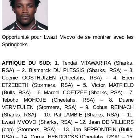
Opportunité pour Lwazi Mvovo de se montrer avec les
Springboks
AFRIQUE DU SUD
: 1. Tendai MTAWARIRA
(Sharks,
RSA)
– 2. Bismarck DU PLESSIS
(Sharks, RSA)
– 3.
Coenie OOSTHUIZEN
(Cheetahs, RSA)
– 4. Eben
ETZEBETH
(Stormers, RSA)
– 5. Victor MATFIELD
(Bulls, RSA)
– 6. Marcell COETZEE
(Sharks, RSA)
– 7.
Teboho MOHOJE
(Cheetahs, RSA)
– 8. Duane
VERMEULEN
(Stormers, RSA)
– 9. Cobus REINACH
(Sharks, RSA)
– 10. Pat LAMBIE
(Sharks, RSA)
– 11.
Lwazi MVOVO
(Sharks, RSA)
– 12. Jean DE VILLIERS
(cap)
(Stormers, RSA)
– 13. Jan SERFONTEIN
(Bulls,
RSA)
– 14. Cornal HENDRICKS
(Cheetahs, RSA)
– 15.