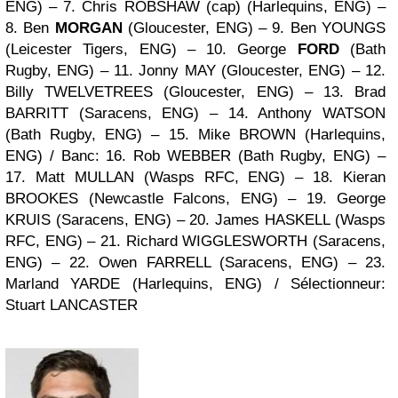
ENG)
– 7. Chris ROBSHAW (cap)
(Harlequins, ENG)
–
8. Ben
MORGAN
(Gloucester, ENG)
– 9. Ben YOUNGS
(Leicester Tigers, ENG)
– 10. George
FORD
(Bath
Rugby, ENG)
– 11. Jonny MAY
(Gloucester, ENG)
– 12.
Billy TWELVETREES
(Gloucester, ENG)
– 13. Brad
BARRITT
(Saracens, ENG)
– 14. Anthony WATSON
(Bath Rugby, ENG)
– 15. Mike BROWN
(Harlequins,
ENG)
/
Banc
: 16. Rob WEBBER
(Bath Rugby, ENG)
–
17. Matt MULLAN
(Wasps RFC, ENG)
– 18. Kieran
BROOKES
(Newcastle Falcons, ENG)
– 19. George
KRUIS
(Saracens, ENG)
– 20. James HASKELL
(Wasps
RFC, ENG)
– 21. Richard WIGGLESWORTH
(Saracens,
ENG)
– 22. Owen FARRELL
(Saracens, ENG)
– 23.
Marland YARDE
(Harlequins, ENG)
/
Sélectionneur
:
Stuart LANCASTER