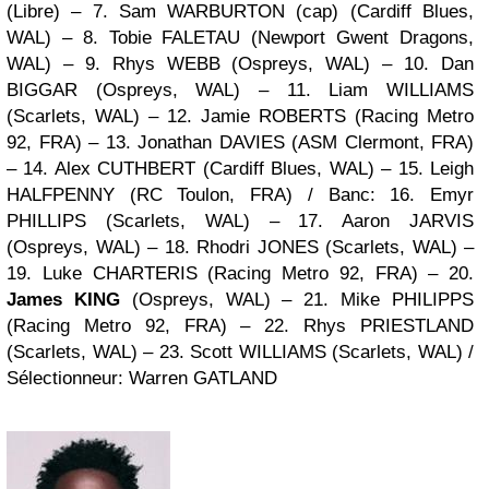
(Libre)
– 7. Sam WARBURTON (cap)
(Cardiff Blues,
WAL)
– 8. Tobie FALETAU
(Newport Gwent Dragons,
WAL)
– 9. Rhys WEBB
(Ospreys, WAL)
– 10. Dan
BIGGAR
(Ospreys, WAL)
– 11. Liam WILLIAMS
(Scarlets, WAL)
– 12. Jamie ROBERTS
(Racing Metro
92, FRA)
– 13. Jonathan DAVIES
(ASM Clermont, FRA)
– 14. Alex CUTHBERT
(Cardiff Blues, WAL)
– 15. Leigh
HALFPENNY
(RC Toulon, FRA)
/
Banc
: 16. Emyr
PHILLIPS
(Scarlets, WAL)
– 17. Aaron JARVIS
(Ospreys, WAL)
– 18. Rhodri JONES
(Scarlets, WAL)
–
19. Luke CHARTERIS
(Racing Metro 92, FRA)
– 20.
James KING
(Ospreys, WAL)
– 21. Mike PHILIPPS
(Racing Metro 92, FRA)
– 22. Rhys PRIESTLAND
(Scarlets, WAL)
– 23. Scott WILLIAMS
(Scarlets, WAL)
/
Sélectionneur
: Warren GATLAND