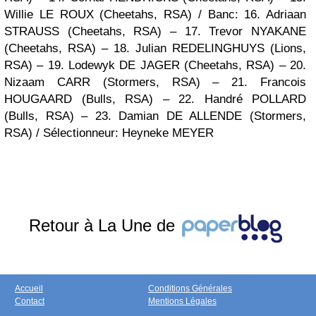
Willie LE ROUX
(Cheetahs, RSA)
/
Banc
: 16. Adriaan
STRAUSS
(Cheetahs, RSA)
– 17. Trevor NYAKANE
(Cheetahs, RSA)
– 18. Julian REDELINGHUYS
(Lions,
RSA)
– 19. Lodewyk DE JAGER
(Cheetahs, RSA)
– 20.
Nizaam CARR
(Stormers, RSA)
– 21. Francois
HOUGAARD
(Bulls, RSA)
– 22. Handré POLLARD
(Bulls, RSA)
– 23. Damian DE ALLENDE
(Stormers,
RSA)
/
Sélectionneur
: Heyneke MEYER
Retour à La Une de
Accueil
Conditions Générales
Contact
Mentions Légales