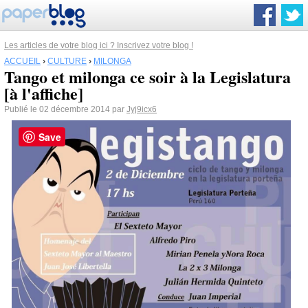
Les articles de votre blog ici ? Inscrivez votre blog !
ACCUEIL
›
CULTURE
›
MILONGA
Tango et milonga ce soir à la Legislatura
[à l'affiche]
Publié le 02 décembre 2014 par
Jyj9icx6
Save