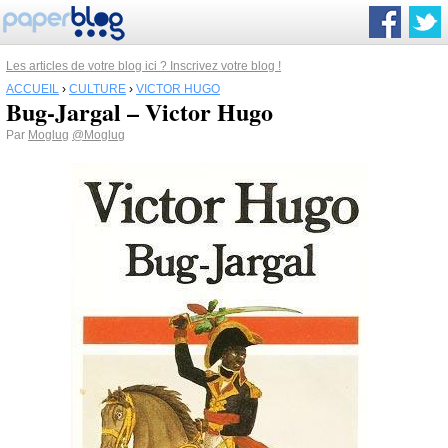
Les articles de votre blog ici ? Inscrivez votre blog !
ACCUEIL
›
CULTURE
›
VICTOR HUGO
Bug-Jargal – Victor Hugo
Par
Moglug
@Moglug