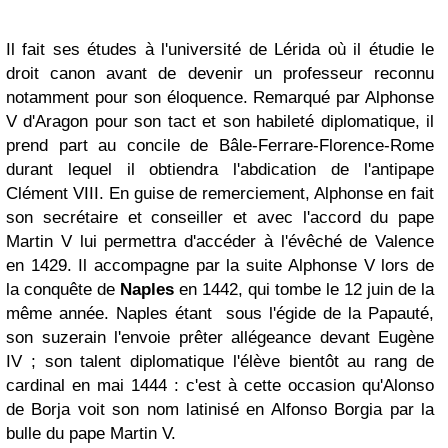
Il fait ses études à l'université de
Lérida
où il étudie le
droit canon avant de devenir un professeur reconnu
notamment pour son éloquence. Remarqué par
Alphonse
V d'Aragon
pour son tact et son habileté diplomatique, il
prend part au
concile de Bâle-Ferrare-Florence-Rome
durant lequel il obtiendra l'abdication de l'antipape
Clément VIII
. En guise de remerciement, Alphonse en fait
son secrétaire et conseiller et avec l'accord du pape
Martin V
lui permettra d'accéder à l'évêché de Valence
en 1429. Il accompagne par la suite Alphonse V lors de
la conquête de
Naples
en
1442
, qui tombe le
12 juin
de la
même année. Naples étant sous l'égide de la Papauté,
son suzerain l'envoie prêter allégeance devant
Eugène
IV
; son talent diplomatique l'élève bientôt au rang de
cardinal en
mai 1444
: c'est à cette occasion qu'Alonso
de Borja voit son nom latinisé en Alfonso Borgia par la
bulle du pape
Martin V
.