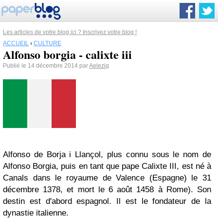
Les articles de votre blog ici ? Inscrivez votre blog !
ACCUEIL
›
CULTURE
Alfonso borgia - calixte iii
Publié le 14 décembre 2014 par
Aelezig
Alfonso de Borja i Llançol, plus connu sous le nom de
Alfonso Borgia, puis en tant que pape
Calixte III, est
né à
Canals
dans le
royaume de Valence
(Espagne) le
31
décembre
1378
, et mort le
6 août
1458
à
Rome
). Son
destin est d'abord espagnol. Il est le fondateur de la
dynastie italienne.