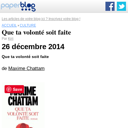
Les articles de votre blog ici ? Inscrivez votre blog !
ACCUEIL
›
CULTURE
Que ta volonté soit faite
Par
Krri
26 décembre 2014
Que ta volonté soit faite
de
Maxime Chattam
Save