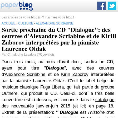
Les articles de votre blog ici ? Inscrivez votre blog !
ACCUEIL
›
CULTURE
›
ALEXANDRE SCRIABINE
Sortie prochaine du CD "Dialogue": des
oeuvres d'Alexandre Scriabine et de Kirill
Zaborov interprétées par la pianiste
Laurence Oldak
Par
Christophe Levalois
@CLevalois
Dans trois mois, au mois d'avril donc, sortira un CD,
ayant pour titre "
Dialogue
", avec des œuvres
d'
Alexandre Scriabine
et de
Kirill
Zaborov
interprétées
par la pianiste Laurence Oldak. C'est le label belge de
musique classique
Fuga Libera
, qui fait partie du groupe
Outhere,
qui produit le CD. Celui-ci, dont la très belle
couverture est ci-dessus, est annoncé dans le
catalogue
des nouveautés janvier-juin
2015 (
et ici
) en page 18.
Extrait de la présentation: "
Dialogue
est l'histoire d'un