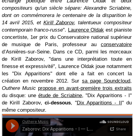
échange poétique entre Laurence Oldak et deux
compositeurs qu'un siècle sépare: Alexandre Scriabine,
dont on commémorera le centenaire de la disparition le
14 avril 2015, et
Kirill Zaborov
, talentueux compositeur
contemporain franco-russe
".
Laurence Oldak
est pianiste
concertiste, 1er prix du Conservatoire national supérieur
de musique de Paris, professeur au
conservatoire
d’Asnières-sur-Seine. Dans ce CD, parmi les morceaux
de Kirill Zaborov, "dans une interprétation toute en
finesse et expressivité", Laurence Oldak joue notamment
les "Dix Apparitions" dont elle a fait en concert la
création en novembre 2012. Sur
sa page Soundcloud
,
Outhere Music
propose en avant-première trois extraits
du disque: une
étude de Scriabine
, "Dix Apparitions - I"
de Kirill Zaborov,
ci-dessous
, "
Dix Apparitions - II
" du
même compositeur.