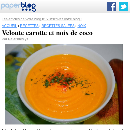
Les articles de votre blog ici ? Inscrivez votre blog !
ACCUEIL
›
RECETTES
›
RECETTES SALÉES
›
NOIX
Veloute carotte et noix de coco
Par
Palaisdeslys