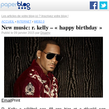
Les articles de votre blog ici ? Inscrivez votre blog !
ACCUEIL
›
INTERNET
›
WEB2.0
New music: r. kelly – « happy birthday »
Publié le 09 janvier 2015 par
Djsamy
Email
Print