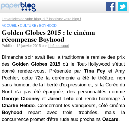
Les articles de votre blog ici ? Inscrivez votre blog !
ACCUEIL
›
CULTURE
›
BOYHOOD
Golden Globes 2015 : le cinéma
récompense Boyhood
Publié le 12 janvier 2015 par
Linfotoutcourt
Dimanche soir avait lieu la traditionnelle remise des prix
des
Golden Globes
2015
où le Tout-Hollywood s'était
donné rendez-vous. Présentée par
Tina Fey
et Amy
Poehler, cette 72e la cérémonie a été le théâtre, non
sans humour, de la liberté d'expression et, si la Corée du
Nord n'a pas été épargnée, des personnalités comme
George Clooney
et
Jared Leto
ont rendu hommage à
Charlie Hebdo
. Concernant les vainqueurs, côté cinéma
Boyhood
repart avec trois trophées, mais la
concurrence promet d'être rude aux prochains
Oscars
.