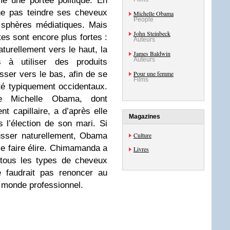
e une portée politique. En
ne pas teindre ses cheveux
Michelle Obama
People
s sphères médiatiques. Mais
John Steinbeck
ntes sont encore plus fortes :
Auteurs
turellement vers le haut, la
James Baldwin
Auteurs
 à utiliser des produits
isser vers le bas, afin de se
Pour une femme
Films
té typiquement occidentaux.
e Michelle Obama, dont
t capillaire, a d’après elle
Magazines
 l’élection de son mari. Si
usser naturellement, Obama
Culture
se faire élire. Chimamanda a
Livres
tous les types de cheveux
e faudrait pas renoncer au
e monde professionnel.