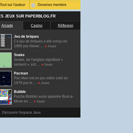
Tout sur l'auteur
Devenez membre
ES JEUX SUR PAPERBLOG.FR
Arcade
Casino
Réflexion
Jeu de briques
Ce jeu de briques a été conçu en
1985 par Alexei......
Jouez
Snake
Snake, de l'anglais signifiant «
serpent », est......
Jouez
Pacman
Pac-Man est un jeu vidéo créé en
1979 par le......
Jouez
Bubble
Puzzle Bobble aussi appelée Bust-a-
Move en......
Jouez
Découvrir l'espace Jeux