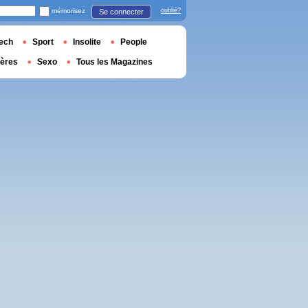
mémorisez
oublié?
Se connecter
ech
Sport
Insolite
People
ières
Sexo
Tous les Magazines