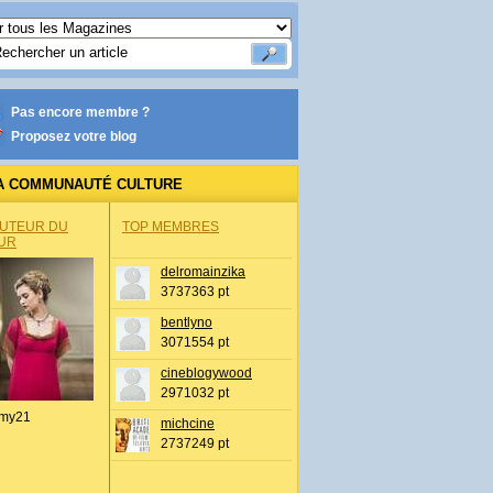
Pas encore membre ?
Proposez votre blog
A COMMUNAUTÉ CULTURE
AUTEUR DU
TOP MEMBRES
UR
delromainzika
3737363 pt
bentlyno
3071554 pt
cineblogywood
2971032 pt
my21
michcine
2737249 pt