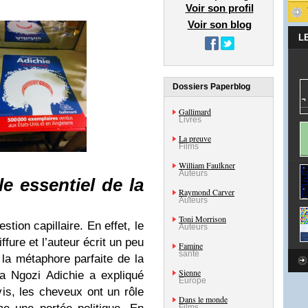
Voir son profil
Voir son blog
L
Dossiers Paperblog
Gallimard
Livres
La preuve
Films
William Faulkner
Auteurs
e essentiel de la
Raymond Carver
Auteurs
Toni Morrison
stion capillaire. En effet, le
Auteurs
fure et l’auteur écrit un peu
Famine
santé
la métaphore parfaite de la
Sienne
 Ngozi Adichie a expliqué
Europe
is, les cheveux ont un rôle
Dans le monde
Films