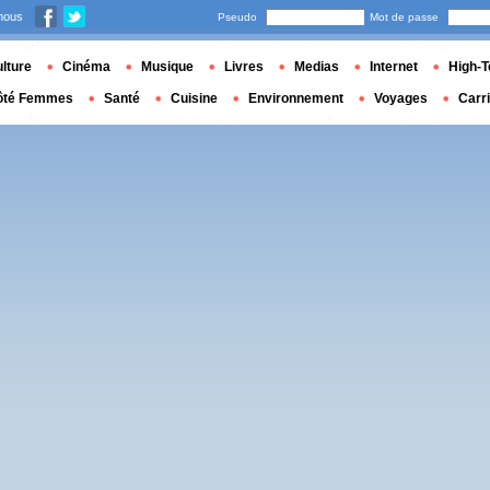
nous
Pseudo
Mot de passe
lture
Cinéma
Musique
Livres
Medias
Internet
High-T
ôté Femmes
Santé
Cuisine
Environnement
Voyages
Carr