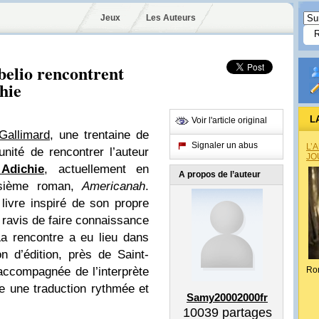
Jeux
Les Auteurs
belio rencontrent
hie
L
Voir l'article original
 Gallimard
, une trentaine de
Signaler un abus
L’
unité de rencontrer l’auteur
JO
Adichie
, actuellement en
A propos de l’auteur
isième roman,
Americanah
.
 livre inspiré de son propre
 ravis de faire connaissance
a rencontre a eu lieu dans
 d’édition, près de Saint-
accompagnée de l’interprète
Ro
e une traduction rythmée et
Samy20002000fr
10039
partages