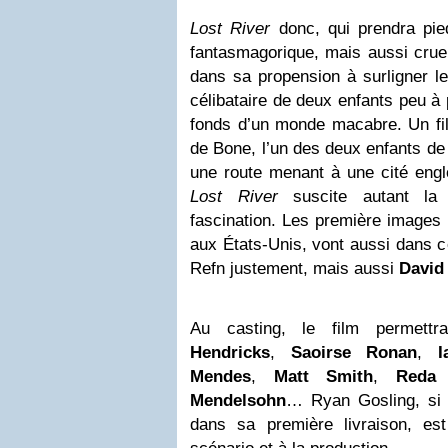
Lost River
donc, qui prendra pie
fantasmagorique, mais aussi crue
dans sa propension à surligner l
célibataire de deux enfants peu à
fonds d’un monde macabre. Un fil
de Bone, l’un des deux enfants de 
une route menant à une cité engl
Lost River
suscite autant la c
fascination. Les première images d
aux États-Unis, vont aussi dans c
Refn justement, mais aussi
David
Au casting, le film permett
Hendricks
,
Saoirse Ronan
,
I
Mendes
,
Matt Smith
,
Reda 
Mendelsohn
… Ryan Gosling, si i
dans sa première livraison, es