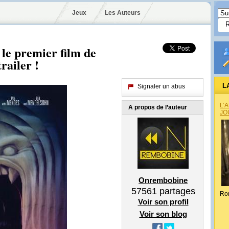
Jeux
Les Auteurs
 le premier film de
railer !
L
Signaler un abus
L’
A propos de l’auteur
JO
Onrembobine
57561
partages
Ro
Voir son profil
Voir son blog