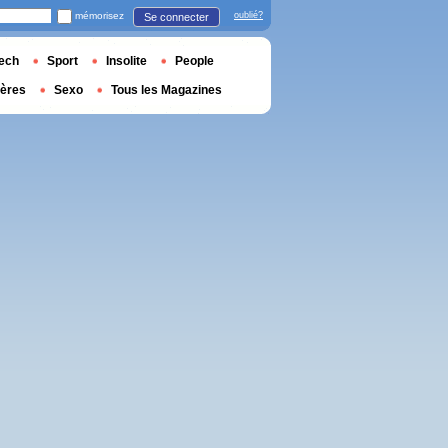
mémorisez
oublié?
Se connecter
ech
Sport
Insolite
People
ières
Sexo
Tous les Magazines