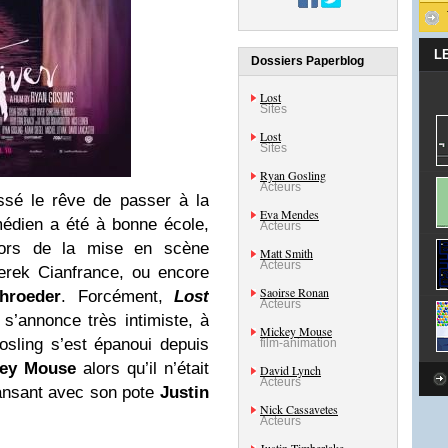
L
Dossiers Paperblog
Lost
Sites
Lost
Sites
Ryan Gosling
Acteurs
sé le rêve de passer à la
Eva Mendes
omédien a été à bonne école,
Acteurs
dors de la mise en scène
Matt Smith
Acteurs
rek Cianfrance, ou encore
Saoirse Ronan
hroeder
. Forcément,
Lost
Acteurs
 s’annonce très intimiste, à
Mickey Mouse
sling s’est épanoui depuis
film-animation
ey Mouse
alors qu’il n’était
David Lynch
Acteurs
ansant avec son pote
Justin
Nick Cassavetes
Acteurs