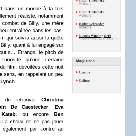
Justin Timberlake
Acteurs
d dans un monde à la fois
Justin Timberlake
llement réaliste, notamment
Acteurs
e combat de Billy, une mère
Barbet Schroeder
Acteurs
 peu entraînée dans les bas-
Nicolas Winding Refn
m qui suivra aussi la quête
Scénariste-Réalisateur
Billy, quant à lui engagé sur
outie… Etrange, le pitch de
uriosité qu’une certaine
Magazines
u film, dévoilées cette nuit
Cinéma
e sens, en rappelant un peu
Culture
 Lynch
.
ra de retrouver
Christina
ain De Caestecker
,
Eva
Kateb
, ou encore
Ben
l a choisi de ne pas jouer
t également par contre au