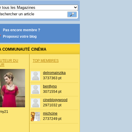
Pas encore membre ?
Proposez votre blog
A COMMUNAUTÉ CINÉMA
AUTEUR DU
TOP MEMBRES
UR
delromainzika
3737363 pt
bentlyno
3071554 pt
cineblogywood
2971032 pt
my21
michcine
2737249 pt