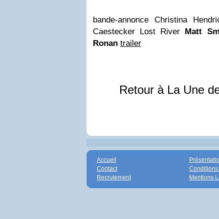
bande-annonce Christina Hendr
Caestecker Lost River
Matt Sm
Ronan
trailer
Retour à La Une d
Accueil
Présentati
Contact
Conditions
Recrutement
Mentions L