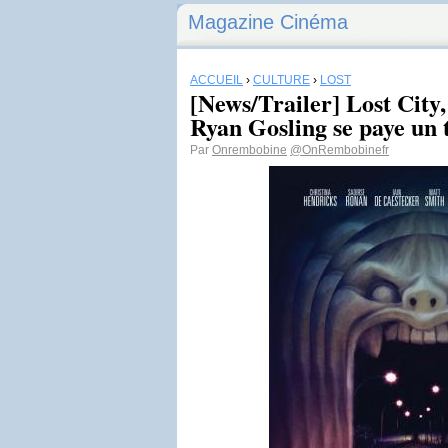
Magazine Cinéma
ACCUEIL
›
CULTURE
›
LOST
[News/Trailer] Lost City,
Ryan Gosling se paye un t
Par
Onrembobine
@OnRembobinefr