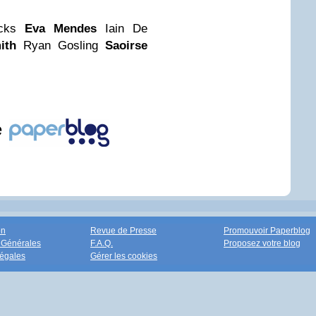
icks
Eva Mendes
Iain De
ith
Ryan Gosling
Saoirse
e
on
Revue de Presse
Promouvoir Paperblog
 Générales
F.A.Q.
Proposez votre blog
égales
Gérer les cookies