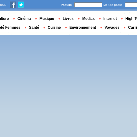
nous
Pseudo
Mot de passe
lture
Cinéma
Musique
Livres
Medias
Internet
High-T
ôté Femmes
Santé
Cuisine
Environnement
Voyages
Carr