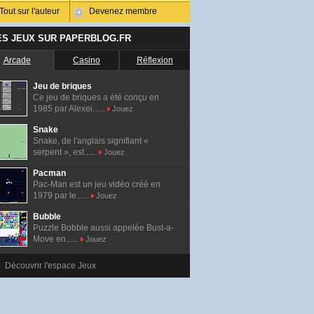
Tout sur l'auteur
Devenez membre
ES JEUX SUR PAPERBLOG.FR
Arcade
Casino
Réflexion
Jeu de briques
Ce jeu de briques a été conçu en
1985 par Alexei......
Jouez
Snake
Snake, de l'anglais signifiant «
serpent », est......
Jouez
Pacman
Pac-Man est un jeu vidéo créé en
1979 par le......
Jouez
Bubble
Puzzle Bobble aussi appelée Bust-a-
Move en......
Jouez
Découvrir l'espace Jeux