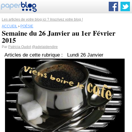
Les articles de votre blog ici ? Inscrivez votre blog !
ACCUEIL
›
POÉSIE
Semaine du 26 Janvier au 1er Février
2015
Par
Patricia Oudot
@adelaidendire
Articles de cette rubrique : Lundi 26 Janvier