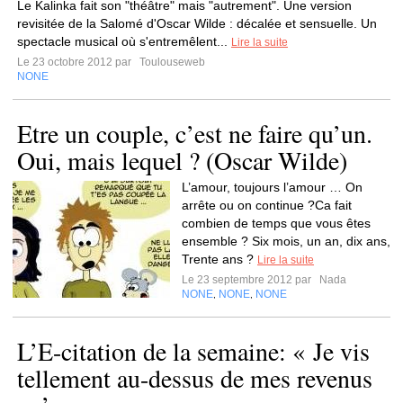
Le Kalinka fait son "théâtre" mais "autrement". Une version
revisitée de la Salomé d'Oscar Wilde : décalée et sensuelle. Un
spectacle musical où s'entremêlent...
Lire la suite
Le 23 octobre 2012 par
Toulouseweb
NONE
Etre un couple, c’est ne faire qu’un.
Oui, mais lequel ? (Oscar Wilde)
L’amour, toujours l’amour … On
arrête ou on continue ?Ca fait
combien de temps que vous êtes
ensemble ? Six mois, un an, dix ans,
Trente ans ?
Lire la suite
Le 23 septembre 2012 par
Nada
NONE
NONE
NONE
,
,
L’E-citation de la semaine: « Je vis
tellement au-dessus de mes revenus