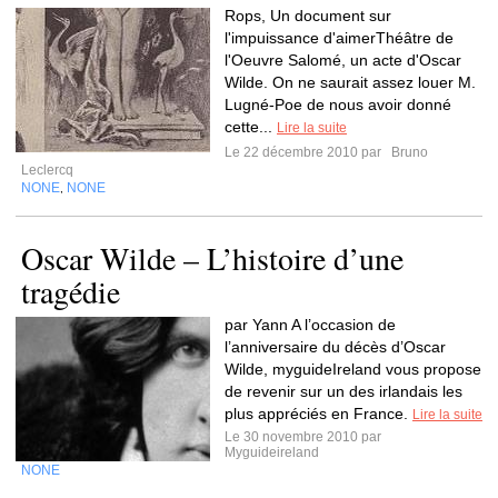
Rops, Un document sur
l'impuissance d'aimerThéâtre de
l'Oeuvre Salomé, un acte d'Oscar
Wilde. On ne saurait assez louer M.
Lugné-Poe de nous avoir donné
cette...
Lire la suite
Le 22 décembre 2010 par
Bruno
Leclercq
NONE
NONE
,
Oscar Wilde – L’histoire d’une
tragédie
par Yann A l’occasion de
l’anniversaire du décès d’Oscar
Wilde, myguideIreland vous propose
de revenir sur un des irlandais les
plus appréciés en France.
Lire la suite
Le 30 novembre 2010 par
Myguideireland
NONE