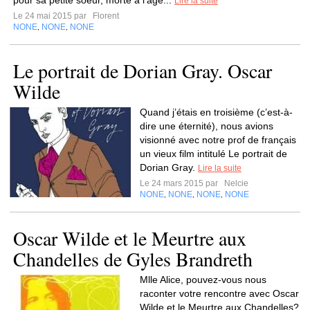
pour sa petite soeur, morte à l’âge...
Lire la suite
Le 24 mai 2015 par
Florent
NONE
NONE
NONE
,
,
Le portrait de Dorian Gray. Oscar
Wilde
Quand j’étais en troisième (c’est-à-
dire une éternité), nous avions
visionné avec notre prof de français
un vieux film intitulé Le portrait de
Dorian Gray.
Lire la suite
Le 24 mars 2015 par
Nelcie
NONE
NONE
NONE
NONE
,
,
,
Oscar Wilde et le Meurtre aux
Chandelles de Gyles Brandreth
Mlle Alice, pouvez-vous nous
raconter votre rencontre avec Oscar
Wilde et le Meurtre aux Chandelles?