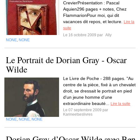
CrevierPrésentation : Pascal
Aquien296 pages + notes, Chez
FlammarionPour moi, qui dit
vacances dit repos, et lecture.
Lire la
suite
Le 16 octobre 2009 par
Ally
NONE
NONE
,
Le Portrait de Dorian Gray - Oscar
Wilde
Le Livre de Poche - 288 pages. "Au
centre de la pièce, fixé à un chevalet
droit, se dressait le portrait en pied
d'un jeune homme d'une
extraordinaire beauté...
Lire la suite
Le 07 septembre 2009 par
Karineetseslivres
NONE
NONE
NONE
,
,
Dorian Gray d’Oscar Wilde avec Ben