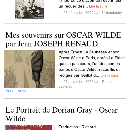
l'importance d'avoir de l'esprit" est
un recueil des...
Lire la suite
Le 03 décembre 2009 par
Urbandandy
Mes souvenirs sur OSCAR WILDE
par Jean JOSEPH RENAUD
Après Ernest La Jeunesse et son
Oscar Wilde à Paris, après La Pièce
qui n'a pas cours, l'un des contes
parlés d'Oscar Wilde, recueillis et
rédigés par Guillot d...
Lire la suite
Le 27 novembre 2009 par
Bruno
Leclercq
NONE
NONE
,
Le Portrait de Dorian Gray - Oscar
Wilde
Traduction : Richard