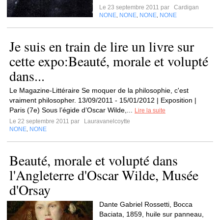
Le 23 septembre 2011 par
Cardigan
NONE
NONE
NONE
NONE
,
,
,
Je suis en train de lire un livre sur
cette expo:Beauté, morale et volupté
dans...
Le Magazine-Littéraire Se moquer de la philosophie, c'est
vraiment philosopher. 13/09/2011 - 15/01/2012 | Exposition |
Paris (7e) Sous l’égide d’Oscar Wilde,...
Lire la suite
Le 22 septembre 2011 par
Lauravanelcoytte
NONE
NONE
,
Beauté, morale et volupté dans
l'Angleterre d'Oscar Wilde, Musée
d'Orsay
Dante Gabriel Rossetti, Bocca
Baciata, 1859, huile sur panneau,