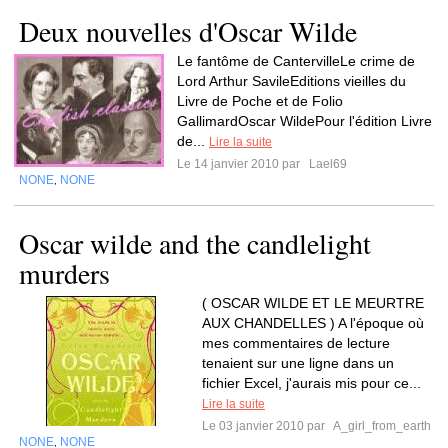
Deux nouvelles d'Oscar Wilde
Le fantôme de CantervilleLe crime de
Lord Arthur SavileEditions vieilles du
Livre de Poche et de Folio
GallimardOscar WildePour l'édition Livre
de...
Lire la suite
Le 14 janvier 2010 par
Lael69
NONE
NONE
,
Oscar wilde and the candlelight
murders
( OSCAR WILDE ET LE MEURTRE
AUX CHANDELLES ) A l'époque où
mes commentaires de lecture
tenaient sur une ligne dans un
fichier Excel, j'aurais mis pour ce...
Lire la suite
Le 03 janvier 2010 par
A_girl_from_earth
NONE
NONE
,