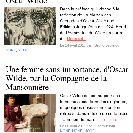
Oscar Wilde.
Dans la préface qu'il donne à la
réédition de La Maison des
Grenades d'Oscar Wilde aux
Editions Jonquières en 1924, Henri
de Régnier fait de Wilde un portrait
d...
Lire la suite
Le 14 avril 2011 par
Bruno Leclercq
NONE
NONE
,
Une femme sans importance, d'Oscar
Wilde, par la Compagnie de la
Mansonnière
Oscar Wilde est connu pour ses
bons mots, ses formules cinglantes,
et quelques obsessions que l’on
retrouve dans le texte de cette pièce
: la notion de mari...
Lire la suite
Le 08 avril 2011 par
Onarretetout
NONE
NONE
NONE
,
,