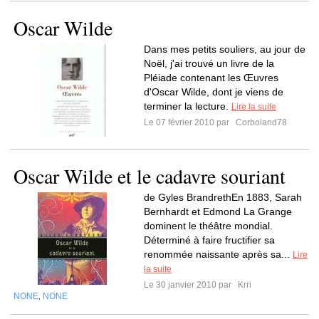
Oscar Wilde
Dans mes petits souliers, au jour de
Noël, j'ai trouvé un livre de la
Pléiade contenant les Œuvres
d'Oscar Wilde, dont je viens de
terminer la lecture.
Lire la suite
Le 07 février 2010 par
Corboland78
Oscar Wilde et le cadavre souriant
de Gyles BrandrethEn 1883, Sarah
Bernhardt et Edmond La Grange
dominent le théâtre mondial.
Déterminé à faire fructifier sa
renommée naissante après sa...
Lire
la suite
Le 30 janvier 2010 par
Krri
NONE
NONE
,