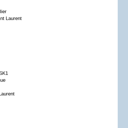
lier
nt Laurent
 SK1
nue
Laurent