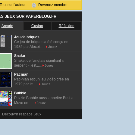
Tout sur l'auteur
Devenez membre
ES JEUX SUR PAPERBLOG.FR
Arcade
Casino
Réflexion
Jeu de briques
Ce jeu de briques a été conçu en
1985 par Alexei......
Jouez
Snake
Snake, de l'anglais signifiant «
serpent », est......
Jouez
Pacman
Pac-Man est un jeu vidéo créé en
1979 par le......
Jouez
Bubble
Puzzle Bobble aussi appelée Bust-a-
Move en......
Jouez
Découvrir l'espace Jeux