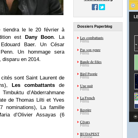
L
Dossiers Paperblog
tiendra le le 20 février à
dition est
Dany Boon
. La
Les combattants
Films
 Edouard Baer. Un César
Pas son genre
 Penn. Un hommage sera
Films
, disparu en 2014.
Bande de filles
Films
Bird People
cités sont Saint Laurent de
Films
ons),
Les combattants
de
Une nuit
Films
, Timbuktu d’Abderrahmane
La French
ate de Thomas Lilti et Yves
Films
7 nominations), La famille
Respire
Films
Maria d’Olivier Assayas (6
Césars
Films
BUDAPEST
Europe