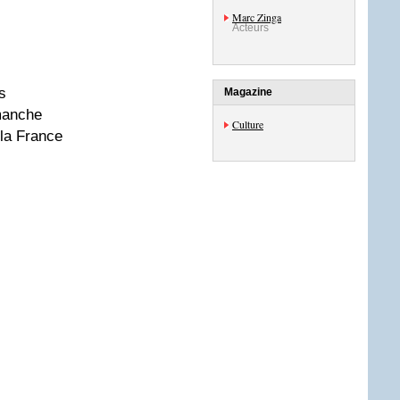
Marc Zinga
Acteurs
s
s
Magazine
manche
Culture
la France