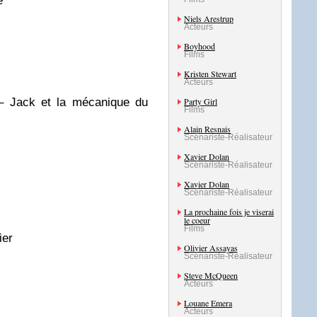
e
Niels Arestrup
Acteurs
Boyhood
Films
Kristen Stewart
Acteurs
– Jack et la mécanique du
Party Girl
Films
Alain Resnais
Scénariste-Réalisateur
Xavier Dolan
Scénariste-Réalisateur
Xavier Dolan
Scénariste-Réalisateur
La prochaine fois je viserai
le coeur
Films
ier
Olivier Assayas
Scénariste-Réalisateur
Steve McQueen
Acteurs
Louane Emera
Acteurs