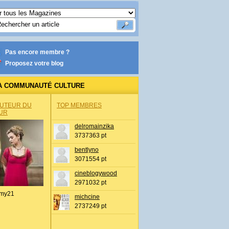
Pas encore membre ?
Proposez votre blog
A COMMUNAUTÉ CULTURE
AUTEUR DU
TOP MEMBRES
UR
delromainzika
3737363 pt
bentlyno
3071554 pt
cineblogywood
2971032 pt
my21
michcine
2737249 pt