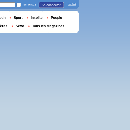
mémorisez
oublié?
Se connecter
ech
Sport
Insolite
People
ières
Sexo
Tous les Magazines