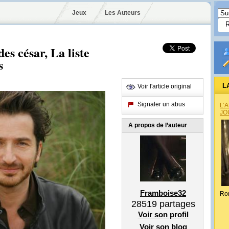
Jeux
Les Auteurs
s césar, La liste
s
L
Voir l'article original
Signaler un abus
L’
JO
A propos de l’auteur
Framboise32
Ro
28519
partages
Voir son profil
Voir son blog