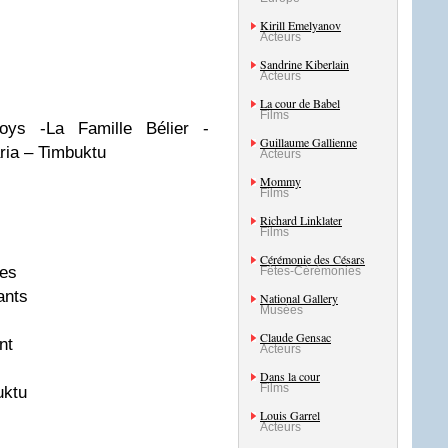
Kirill Emelyanov
Acteurs
Sandrine Kiberlain
Acteurs
La cour de Babel
Films
ys -La Famille Bélier -
Guillaume Gallienne
ria – Timbuktu
Acteurs
Mommy
Films
Richard Linklater
Films
Cérémonie des Césars
les
Fêtes-Cérémonies
ants
National Gallery
Musées
Claude Gensac
nt
Acteurs
Dans la cour
Films
uktu
Louis Garrel
Acteurs