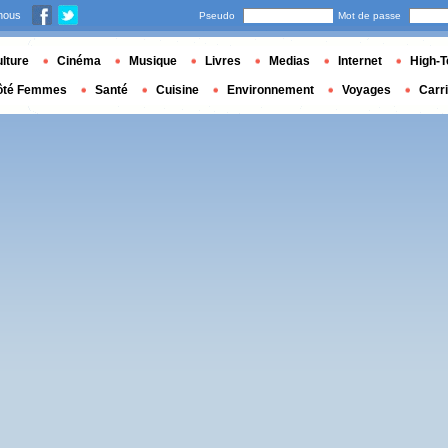
nous
Pseudo
Mot de passe
lture
Cinéma
Musique
Livres
Medias
Internet
High-T
ôté Femmes
Santé
Cuisine
Environnement
Voyages
Carr