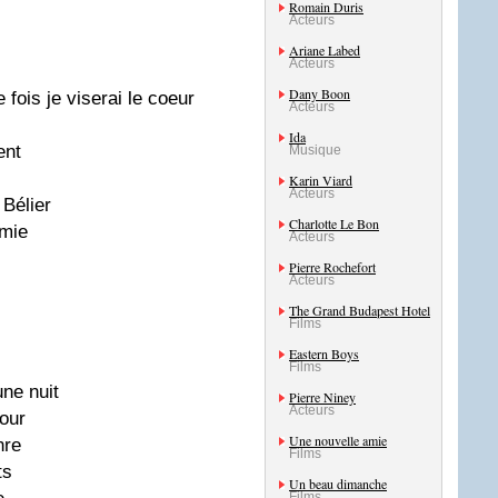
Romain Duris
Acteurs
Ariane Labed
Acteurs
Dany Boon
fois je viserai le coeur
Acteurs
Ida
ent
Musique
Karin Viard
Acteurs
Bélier
Charlotte Le Bon
amie
Acteurs
Pierre Rochefort
Acteurs
The Grand Budapest Hotel
Films
Eastern Boys
Films
une nuit
Pierre Niney
Acteurs
our
Une nouvelle amie
nre
Films
ts
Un beau dimanche
Films