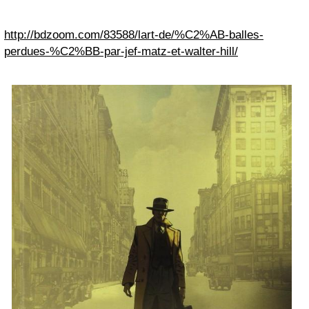
http://bdzoom.com/83588/lart-de/%C2%AB-balles-
perdues-%C2%BB-par-jef-matz-et-walter-hill/