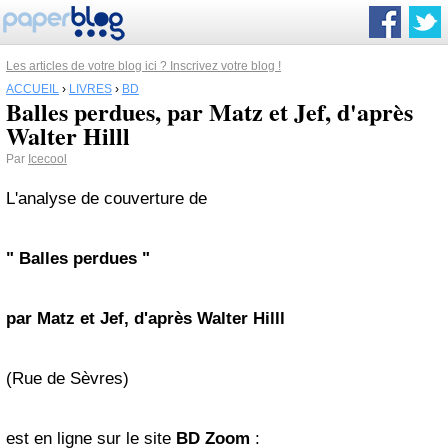
Les articles de votre blog ici ? Inscrivez votre blog !
ACCUEIL
›
LIVRES
›
BD
Balles perdues, par Matz et Jef, d'après
Walter Hilll
Par
Icecool
L'analyse de couverture de
" Balles perdues
"
par Matz et Jef, d'après Walter Hilll
(Rue de Sèvres)
est en ligne sur le site
BD Zoom
: