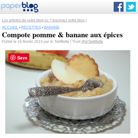
Les articles de votre blog ici ? Inscrivez votre blog !
ACCUEIL
›
RECETTES
›
BANANE
Compote pomme & banane aux épices
Publié le 16 février 2015 par In Tartiflette I Trust
@InTartiflette
Save