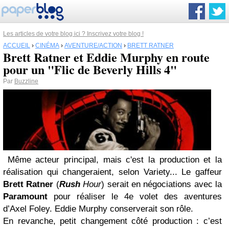
Les articles de votre blog ici ? Inscrivez votre blog !
ACCUEIL
›
CINÉMA
›
AVENTURE/ACTION
›
BRETT RATNER
Brett Ratner et Eddie Murphy en route
pour un "Flic de Beverly Hills 4"
Par
Buzzline
Même acteur principal, mais c'est la production et la
réalisation qui changeraient, selon Variety... Le gaffeur
Brett Ratner
(
Rush
Hour
) serait en négociations avec la
Paramount
pour réaliser le 4e volet des aventures
d’Axel Foley. Eddie Murphy conserverait son rôle.
En revanche, petit changement côté production : c’est