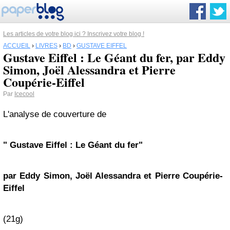
Les articles de votre blog ici ? Inscrivez votre blog !
ACCUEIL
›
LIVRES
›
BD
›
GUSTAVE EIFFEL
Gustave Eiffel : Le Géant du fer, par Eddy
Simon, Joël Alessandra et Pierre
Coupérie-Eiffel
Par
Icecool
L'analyse de couverture de
"
Gustave Eiffel : Le Géant du fer"
par Eddy Simon, Joël Alessandra et Pierre Coupérie-
Eiffel
(21g)