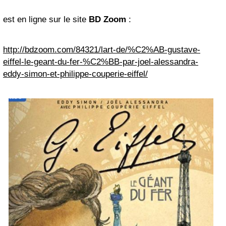
est en ligne sur le site
BD Zoom
:
http://bdzoom.com/84321/lart-de/%C2%AB-gustave-
eiffel-le-geant-du-fer-%C2%BB-par-joel-alessandra-
eddy-simon-et-philippe-couperie-eiffel/