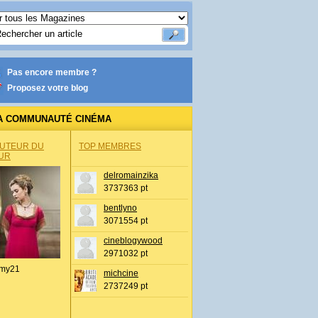
Pas encore membre ?
Proposez votre blog
A COMMUNAUTÉ CINÉMA
AUTEUR DU
TOP MEMBRES
UR
delromainzika
3737363 pt
bentlyno
3071554 pt
cineblogywood
2971032 pt
my21
michcine
2737249 pt