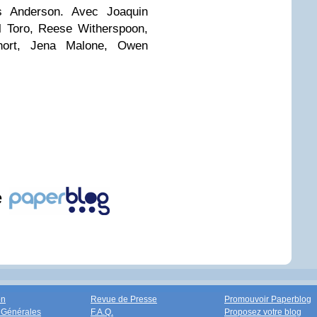
s Anderson. Avec Joaquin
l Toro, Reese Witherspoon,
Short, Jena Malone, Owen
e
on
Revue de Presse
Promouvoir Paperblog
 Générales
F.A.Q.
Proposez votre blog