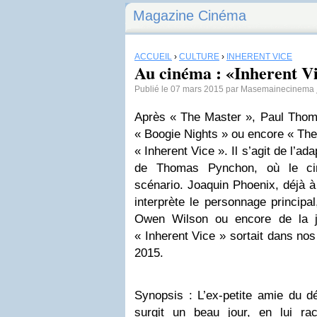
Magazine Cinéma
ACCUEIL
›
CULTURE
›
INHERENT VICE
Au cinéma : «Inherent V
Publié le 07 mars 2015 par Masemainecinema
Après « The Master », Paul Thoma
« Boogie Nights » ou encore « Ther
« Inherent Vice ». Il s’agit de l’
de Thomas Pynchon, où le cin
scénario. Joaquin Phoenix, déjà à
interprète le personnage principa
Owen Wilson ou encore de la j
« Inherent Vice » sortait dans nos
2015.
Synopsis : L’ex-petite amie du dé
surgit un beau jour, en lui ra