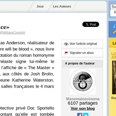
Jeux
Les Auteurs
ice»
@WilliamCinephil
s Anderson, réalisateur de
L
Voir l'article original
e will be blood », nous livre
Signaler un abus
L’
adaptation du roman homonyme
JO
éaste signe lui-même le
A propos de l’auteur
 l’affiche de « The Master »
l, aux côtés de Josh Brolin,
eune Katherine Waterston.
 salles françaises le 4 mars
Ro
Masemainecinema
6107
partages
tective privé Doc Sportello
Voir son blog
contant qu’elle est tombée