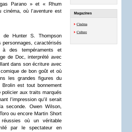
egas Parano » et « Rhum
 cinéma, où l’aventure est
Magazines
Cinéma
Culture
e de Hunter S. Thompson
s personnages, caractérisés
 à des tempéraments et
age de Doc, interprété avec
illant dans son écriture avec
 comique de bon goût et où
ans les grandes figures du
 Brolin est tout bonnement
policier aux traits marqués
ant l’impression qu’il serait
 la seconde. Owen Wilson,
oro ou encore Martin Short
s réussies où un véritable
ilé par le spectateur en