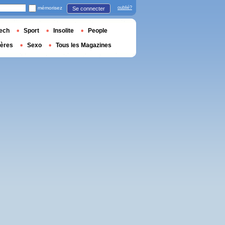
mémorisez
oublié?
Se connecter
ech
Sport
Insolite
People
ières
Sexo
Tous les Magazines