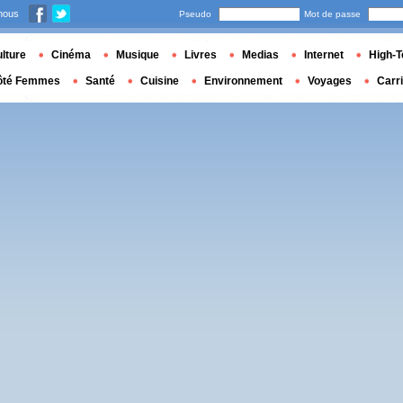
nous
Pseudo
Mot de passe
lture
Cinéma
Musique
Livres
Medias
Internet
High-T
ôté Femmes
Santé
Cuisine
Environnement
Voyages
Carr