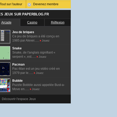
Tout sur l'auteur
Devenez membre
ES JEUX SUR PAPERBLOG.FR
Arcade
Casino
Réflexion
Jeu de briques
Ce jeu de briques a été conçu en
1985 par Alexei......
Jouez
Snake
Snake, de l'anglais signifiant «
serpent », est......
Jouez
Pacman
Pac-Man est un jeu vidéo créé en
1979 par le......
Jouez
Bubble
Puzzle Bobble aussi appelée Bust-a-
Move en......
Jouez
Découvrir l'espace Jeux