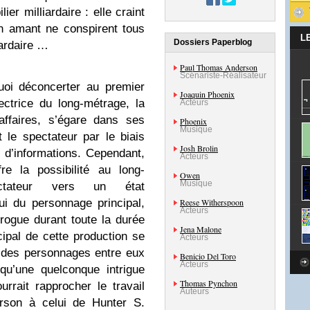
r milliardaire : elle craint
n amant ne conspirent tous
L
Dossiers Paperblog
iardaire …
Paul Thomas Anderson
Scénariste-Réalisateur
uoi déconcerter au premier
Joaquin Phoenix
rectrice du long-métrage, la
Acteurs
affaires, s’égare dans ses
Phoenix
Musique
 le spectateur par le biais
Josh Brolin
 d’informations. Cependant,
Acteurs
re la possibilité au long-
Owen
Musique
ctateur vers un état
i du personnage principal,
Reese Witherspoon
Acteurs
ogue durant toute la durée
Jena Malone
cipal de cette production se
Acteurs
es des personnages entre eux
Benicio Del Toro
Acteurs
qu’une quelconque intrigue
Thomas Pynchon
urrait rapprocher le travail
Auteurs
rson à celui de Hunter S.