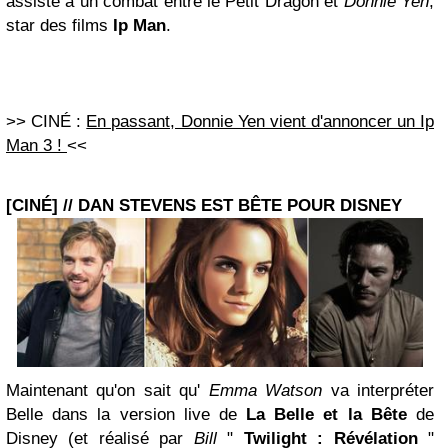
assiste à un combat entre le Petit Dragon et
Donnie Yen
,
star des films
Ip Man
.
>> CINÉ :
En passant, Donnie Yen vient d'annoncer un Ip
Man 3 !
<<
[CINÉ] // DAN STEVENS EST BÊTE POUR DISNEY
Maintenant qu'on sait qu'
Emma Watson
va interpréter
Belle dans la version live de
La Belle et la Bête
de
Disney (et réalisé par
Bill
"
Twilight :
Révélation
"