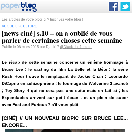
Les articles de votre blog ici ? Inscrivez votre blog !
ACCUEIL
›
CULTURE
[news ciné] s.10 – on a oublié de vous
parler de certaines choses cette semaine
Publié le 08 mars 2015 par Djack17
@Djack_la_flemme
Le récap de cette semaine concerne un énième hommage à
Bruce Lee ; le casting du film La Belle et la Bête ; la série
Rush Hour trouve le remplaçant de Jackie Chan ; Leonardo
DiCaprio en schizophrène ; le tournage de Wolverine 3 avancé
; Toy Story 4 qui ne sera pas une suite mais en fait si ; les
Expendables arrivent sur petit écran ; et un plein de super
avec Fast and Furious 7 s'il vous plaît.
[CINÉ] // UN NOUVEAU BIOPIC SUR BRUCE LEE...
ENCORE...