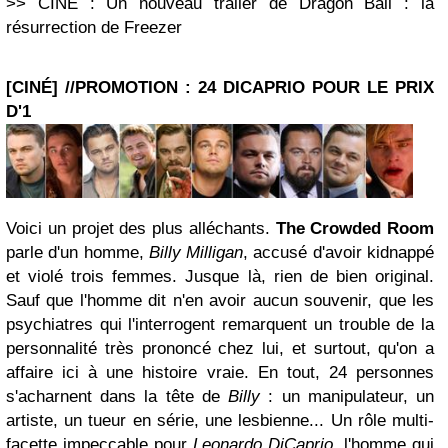
>> CINÉ : Un nouveau trailer de Dragon Ball : la
résurrection de Freezer
[CINÉ] //PROMOTION : 24 DICAPRIO POUR LE PRIX
D'1
Voici un projet des plus alléchants.
The Crowded Room
parle d'un homme,
Billy Milligan
, accusé d'avoir kidnappé
et violé trois femmes. Jusque là, rien de bien original.
Sauf que l'homme dit n'en avoir aucun souvenir, que les
psychiatres qui l'interrogent remarquent un trouble de la
personnalité très prononcé chez lui, et surtout, qu'on a
affaire ici à une histoire vraie. En tout, 24 personnes
s'acharnent dans la tête de
Billy
: un manipulateur, un
artiste, un tueur en série, une lesbienne... Un rôle multi-
facette impeccable pour
Leonardo DiCaprio
, l'homme qui