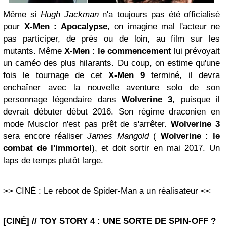
Même si
Hugh Jackman
n'a toujours pas été officialisé
pour
X-Men : Apocalypse
, on imagine mal l'acteur ne
pas participer, de près ou de loin, au film sur les
mutants. Même
X-Men : le commencement
lui prévoyait
un caméo des plus hilarants. Du coup, on estime qu'une
fois le tournage de cet
X-Men 9
terminé, il devra
enchaîner avec la nouvelle aventure solo de son
personnage légendaire dans
Wolverine 3
, puisque il
devrait débuter début 2016. Son régime draconien en
mode Musclor n'est pas prêt de s'arrêter.
Wolverine 3
sera encore réaliser
James Mangold
(
Wolverine : le
combat de l'immortel
), et doit sortir en mai 2017. Un
laps de temps plutôt large.
>> CINÉ : Le reboot de Spider-Man a un réalisateur <<
[CINÉ] // TOY STORY 4 : UNE SORTE DE SPIN-OFF ?