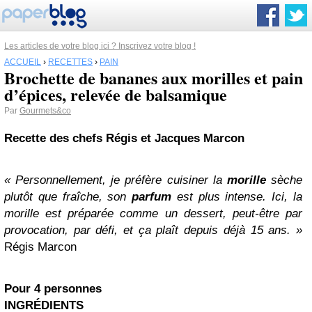
Les articles de votre blog ici ? Inscrivez votre blog !
ACCUEIL
›
RECETTES
›
PAIN
Brochette de bananes aux morilles et pain
d’épices, relevée de balsamique
Par
Gourmets&co
Recette des chefs Régis et Jacques Marcon
« Personnellement, je préfère cuisiner la
morille
sèche
plutôt que fraîche, son
parfum
est plus intense. Ici, la
morille est préparée comme un dessert, peut-être par
provocation, par défi, et ça plaît depuis déjà 15 ans. »
Régis Marcon
Pour 4 personnes
INGRÉDIENTS