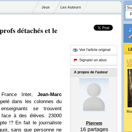
Jeux
Les Auteurs
profs détachés et le
L
Voir l'article original
Signaler un abus
L’
JO
A propos de l’auteur
France Inter,
Jean-Marc
appelé dans les colonnes du
 enseignants se trouvent
Ro
 face à des élèves. 23000
e !? En fait le journaliste
Pierrem
16
partages
quoi, sans que personne ne