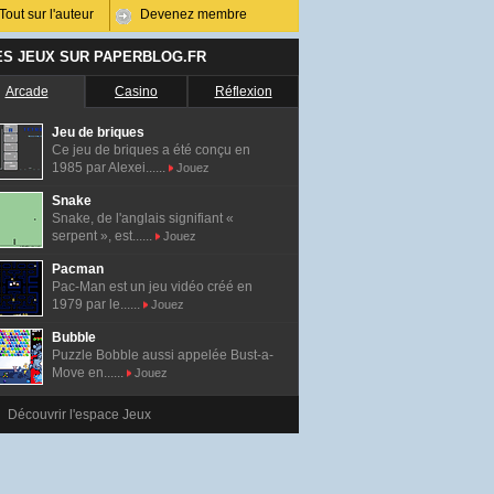
Tout sur l'auteur
Devenez membre
ES JEUX SUR PAPERBLOG.FR
Arcade
Casino
Réflexion
Jeu de briques
Ce jeu de briques a été conçu en
1985 par Alexei......
Jouez
Snake
Snake, de l'anglais signifiant «
serpent », est......
Jouez
Pacman
Pac-Man est un jeu vidéo créé en
1979 par le......
Jouez
Bubble
Puzzle Bobble aussi appelée Bust-a-
Move en......
Jouez
Découvrir l'espace Jeux