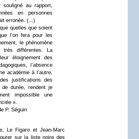
 souligné au rapport,
onnées en personnes
t erronée. (...)
que quelles que soient
que l’on fera pour les
nnement, le phénomène
 très différentes. La
 leur éloignement des
dagogiques, l’absence
ne académie à l’autre,
 des justifications des
s de durée, rendent je
ment impossible une
nciée ».
 de P. Séguin
e, Le Figaro et Jean-Marc
gurer sur la liste noire des