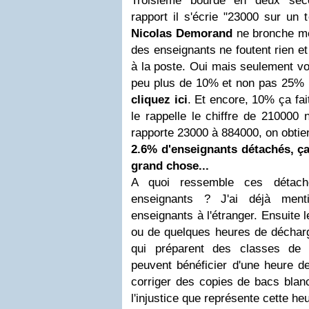
Troisième bourde en deux secon
rapport il s'écrie "23000 sur un 
Nicolas Demorand
ne bronche mê
des enseignants ne foutent rien e
à la poste. Oui mais seulement vo
peu plus de 10% et non pas 25% 
cliquez ici
. Et encore, 10% ça fa
le rappelle le chiffre de 210000 
rapporte 23000 à 884000, on obtien
2.6% d'enseignants détachés, ça
grand chose...
A quoi ressemble ces détac
enseignants ? J'ai déjà ment
enseignants à l'étranger. Ensuite l
ou de quelques heures de décharg
qui préparent des classes de 
peuvent bénéficier d'une heure 
corriger des copies de bacs blan
l'injustice que représente cette h