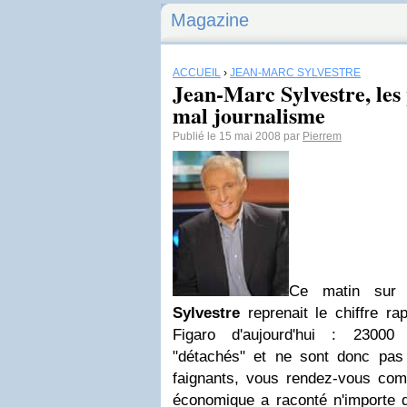
Magazine
ACCUEIL
›
JEAN-MARC SYLVESTRE
Jean-Marc Sylvestre, les 
mal journalisme
Publié le 15 mai 2008 par
Pierrem
Ce matin sur 
Sylvestre
reprenait le chiffre r
Figaro d'aujourd'hui : 23000
"détachés" et ne sont donc pas
faignants, vous rendez-vous compt
économique a raconté n'importe 