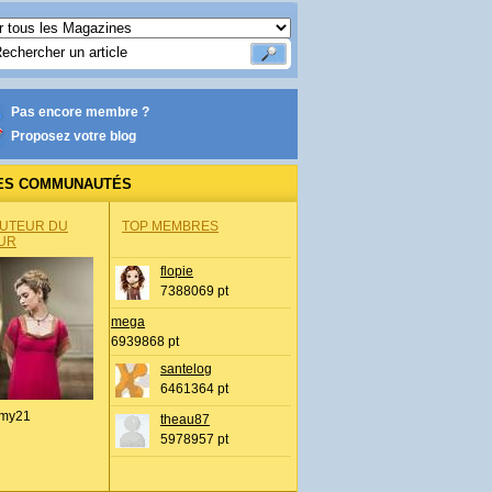
Pas encore membre ?
Proposez votre blog
ES COMMUNAUTÉS
AUTEUR DU
TOP MEMBRES
UR
flopie
7388069 pt
mega
6939868 pt
santelog
6461364 pt
my21
theau87
5978957 pt