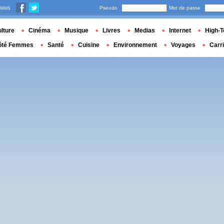
nous
Pseudo
Mot de passe
lture
Cinéma
Musique
Livres
Medias
Internet
High-T
ôté Femmes
Santé
Cuisine
Environnement
Voyages
Carr