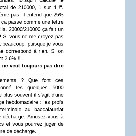
des, lorsqu'il calcule le
total de 210000, 1 sur 4 !".
me pas, il entend que 25%
t ça passe comme une lettre
ila, 23000/210000 ça fait un
! Si vous ne me croyez pas
it beaucoup, puisque je vous
ne correspond à rien. Si on
t 2.6% !!
 ne veut toujours pas dire
hements ? Que font ces
ionné les quelques 5000
e plus souvent il s'agit d'une
e hebdomadaire : les profs
terminale au baccalauréat
de décharge. Amusez-vous à
cs et vous pourrez juger de
eure de décharge.