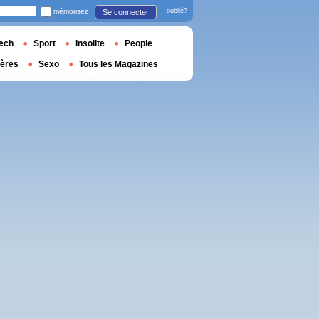
mémorisez
oublié?
Se connecter
ech
Sport
Insolite
People
ières
Sexo
Tous les Magazines