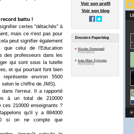
Voir son profil
Voir son blog
L
record battu !
signifier certes "détachés" à
ment, mais ce n'est pas pour
Dossiers Paperblog
 cela peut signifier également
s que celui de l'Education
Nicolas Demorand
Animateur
s des professeurs dans les
Jean-Marc Sylvestre
ger qui sont sous la tutelle
Animateur
es, et qui pourtant font bien
 représente environ 5500
 selon le chiffre de JMS).
ans l'erreur. Il a rapporté
és à un total de 210000
hé ces 210000 enseignants ?
appelons qu'il y a 884000
00 si on ne compte que