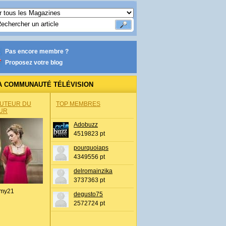
Pas encore membre ?
Proposez votre blog
A COMMUNAUTÉ TÉLÉVISION
AUTEUR DU
TOP MEMBRES
UR
Adobuzz
4519823 pt
pourquoiaps
4349556 pt
delromainzika
3737363 pt
my21
degusto75
2572724 pt