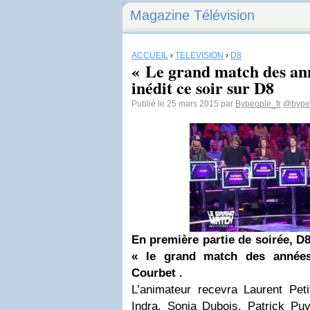
Magazine Télévision
ACCUEIL
›
TÉLÉVISION
›
D8
« Le grand match des an
inédit ce soir sur D8
Publié le 25 mars 2015 par
Bypeople_fr
@bypeo
En première partie de soirée,
D
« le grand match des années
Courbet .
L’animateur recevra Laurent Peti
Indra, Sonia Dubois, Patrick Pu