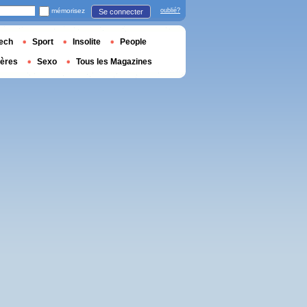
mémorisez
oublié?
Se connecter
ech
Sport
Insolite
People
ières
Sexo
Tous les Magazines