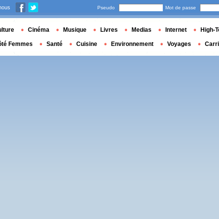
nous
Pseudo
Mot de passe
lture
Cinéma
Musique
Livres
Medias
Internet
High-T
ôté Femmes
Santé
Cuisine
Environnement
Voyages
Carr