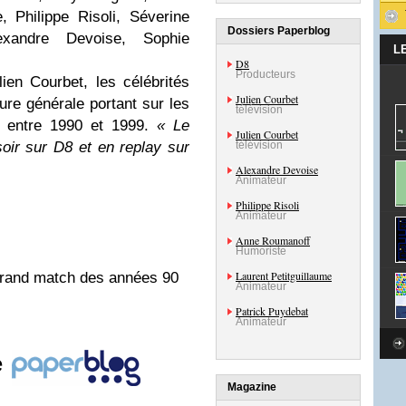
 Philippe Risoli, Séverine
Dossiers Paperblog
exandre Devoise, Sophie
L
D8
Producteurs
en Courbet, les célébrités
Julien Courbet
ure générale portant sur les
télévision
 entre 1990 et 1999.
« Le
Julien Courbet
ir sur D8 et en replay sur
télévision
Alexandre Devoise
Animateur
Philippe Risoli
Animateur
Anne Roumanoff
Humoriste
Laurent Petitguillaume
rand match des années 90
Animateur
Patrick Puydebat
Animateur
e
Magazine