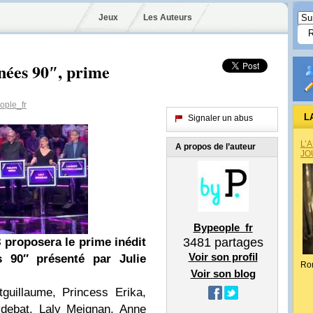
Jeux
Les Auteurs
nées 90″, prime
ple_fr
L
Signaler un abus
L’
A propos de l’auteur
JO
Bypeople_fr
8
proposera le prime inédit
3481
partages
Voir son profil
 90″ présenté par Julie
Ro
Voir son blog
tguillaume, Princess Erika,
ydebat, Laly Meignan, Anne