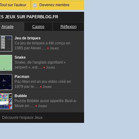
Tout sur l'auteur
Devenez membre
ES JEUX SUR PAPERBLOG.FR
Arcade
Casino
Réflexion
Jeu de briques
Ce jeu de briques a été conçu en
1985 par Alexei......
Jouez
Snake
Snake, de l'anglais signifiant «
serpent », est......
Jouez
Pacman
Pac-Man est un jeu vidéo créé en
1979 par le......
Jouez
Bubble
Puzzle Bobble aussi appelée Bust-a-
Move en......
Jouez
Découvrir l'espace Jeux