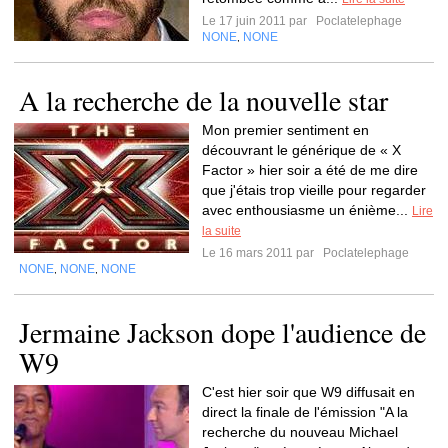
Le 17 juin 2011 par
Poclatelephage
NONE
NONE
,
A la recherche de la nouvelle star
Mon premier sentiment en
découvrant le générique de « X
Factor » hier soir a été de me dire
que j'étais trop vieille pour regarder
avec enthousiasme un énième...
Lire
la suite
Le 16 mars 2011 par
Poclatelephage
NONE
NONE
NONE
,
,
Jermaine Jackson dope l'audience de
W9
C'est hier soir que W9 diffusait en
direct la finale de l'émission "A la
recherche du nouveau Michael