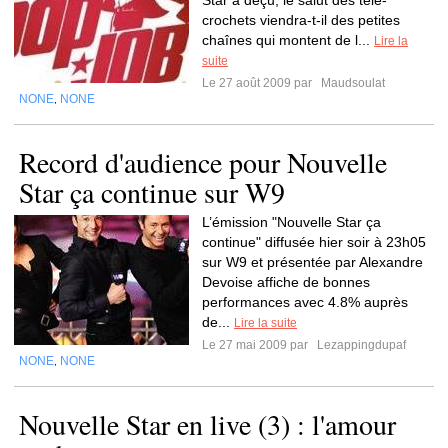
Star a déçu, le salut des télé-
crochets viendra-t-il des petites
chaînes qui montent de l...
Lire la
suite
Le 27 août 2009 par
Maudsoulat
NONE
NONE
,
Record d'audience pour Nouvelle
Star ça continue sur W9
L’émission "Nouvelle Star ça
continue" diffusée hier soir à 23h05
sur W9 et présentée par Alexandre
Devoise affiche de bonnes
performances avec 4.8% auprès
de...
Lire la suite
Le 27 mai 2009 par
Lezappingdupaf
NONE
NONE
,
Nouvelle Star en live (3) : l'amour