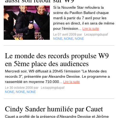
Si la Nouvelle Star refoulera la
scène du Pavillon Baltard chaque
mardi à partir du 7 avril pour les
primes en direct, il en sera de même
pour l'émission...
Lire la suite
Le 07 avril 2009 par
Lezappingdupaf
NONE
NONE
NONE
,
,
Le monde des records propulse W9
en 5ème place des audiences
Mercredi soir, W9 diffusait à 20h45 l’émission "Le Monde des
records 3", présentée par Alexandre Devoise. Le programme a
rassemblé en moyenne 710.000...
Lire la suite
Le 30 octobre 2008 par
Lezappingdupaf
NONE
NONE
NONE
,
,
Cindy Sander humiliée par Cauet
Cauet a profité de la présence d'Alexandre Devoise et Jérôme