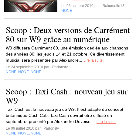
Le 05 octobre 2010 par
Schumette13
NONE
Scoop : Deux versions de Carrément
80 sur W9 grâce au numérique
W9 diffusera Carrément 80, une émission dédiée aux chansons
des années 80, les jeudis 14 et 21 octobre. Ce divertissement
muscial sera présentée par Alexandre...
Lire la suite
Le 24 septembre 2010 par
Parlonstv
NONE
NONE
NONE
,
,
Scoop : Taxi Cash : nouveau jeu sur
W9
Taxi Cash est le nouveau jeu de W9. Il est adapté du concept
britannique Cash Cab. Taxi Cash devrait être diffusé en
septembre, présenté par Alexandre Devoise....
Lire la suite
Le 09 juillet 2010 par
Parlonstv
NONE
NONE
NONE
,
,