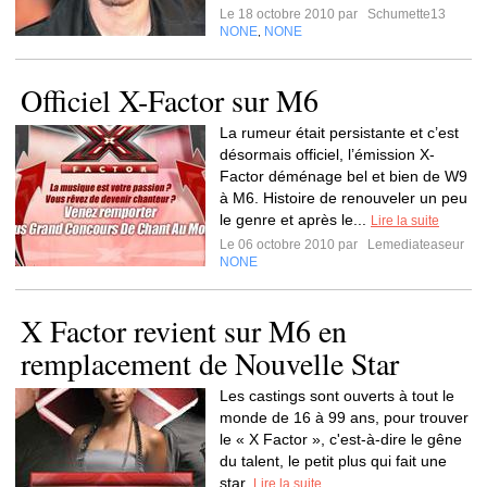
Le 18 octobre 2010 par
Schumette13
NONE
NONE
,
Officiel X-Factor sur M6
La rumeur était persistante et c’est
désormais officiel, l’émission X-
Factor déménage bel et bien de W9
à M6. Histoire de renouveler un peu
le genre et après le...
Lire la suite
Le 06 octobre 2010 par
Lemediateaseur
NONE
X Factor revient sur M6 en
remplacement de Nouvelle Star
Les castings sont ouverts à tout le
monde de 16 à 99 ans, pour trouver
le « X Factor », c'est-à-dire le gêne
du talent, le petit plus qui fait une
star.
Lire la suite