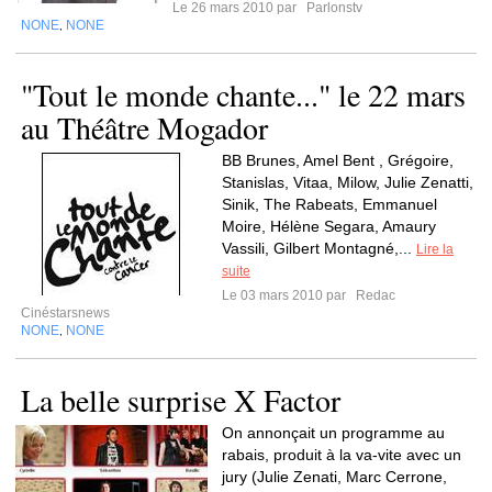
Le 26 mars 2010 par
Parlonstv
NONE
NONE
,
"Tout le monde chante..." le 22 mars
au Théâtre Mogador
BB Brunes, Amel Bent , Grégoire,
Stanislas, Vitaa, Milow, Julie Zenatti,
Sinik, The Rabeats, Emmanuel
Moire, Hélène Segara, Amaury
Vassili, Gilbert Montagné,...
Lire la
suite
Le 03 mars 2010 par
Redac
Cinéstarsnews
NONE
NONE
,
La belle surprise X Factor
On annonçait un programme au
rabais, produit à la va-vite avec un
jury (Julie Zenati, Marc Cerrone,