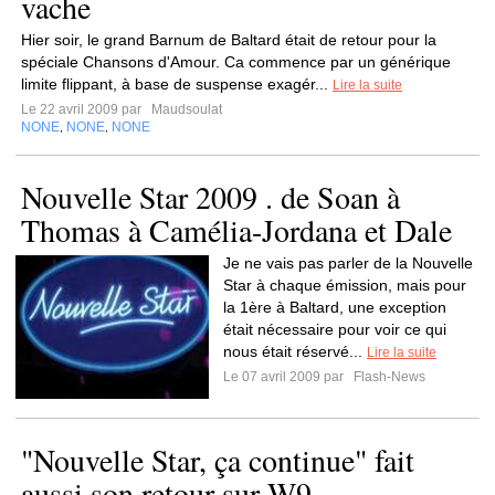
vache
Hier soir, le grand Barnum de Baltard était de retour pour la
spéciale Chansons d'Amour. Ca commence par un générique
limite flippant, à base de suspense exagér...
Lire la suite
Le 22 avril 2009 par
Maudsoulat
NONE
NONE
NONE
,
,
Nouvelle Star 2009 . de Soan à
Thomas à Camélia-Jordana et Dale
Je ne vais pas parler de la Nouvelle
Star à chaque émission, mais pour
la 1ère à Baltard, une exception
était nécessaire pour voir ce qui
nous était réservé...
Lire la suite
Le 07 avril 2009 par
Flash-News
"Nouvelle Star, ça continue" fait
aussi son retour sur W9