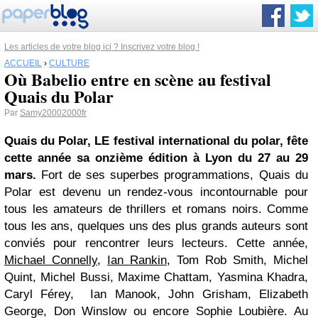
Les articles de votre blog ici ? Inscrivez votre blog !
ACCUEIL
›
CULTURE
Où Babelio entre en scène au festival
Quais du Polar
Par
Samy20002000fr
Quais du Polar, LE festival international du polar, fête
cette année sa onzième édition à Lyon du 27 au 29
mars.
Fort de ses superbes programmations, Quais du
Polar est devenu un rendez-vous incontournable pour
tous les amateurs de thrillers et romans noirs. Comme
tous les ans, quelques uns des plus grands auteurs sont
conviés pour rencontrer leurs lecteurs. Cette année,
Michael Connelly
,
Ian Rankin
, Tom Rob Smith, Michel
Quint, Michel Bussi, Maxime Chattam, Yasmina Khadra,
Caryl Férey, Ian Manook, John Grisham, Elizabeth
George, Don Winslow ou encore Sophie Loubière. Au