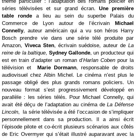
thème particulier : l’adaptation des romans policier en
séries télévisées et sur grand écran.
Une première
table ronde
a lieu au sein du superbe Palais du
Commerce de Lyon autour de l’écrivain
Michael
Connelly
, auteur américain qui a vu son héros Harry
Bosch prendre vie dans une série télé produite par
Amazon,
Viveca Sten
, écrivain suédoise, auteur de
La
reine de la baltique
,
Sydney Gallonde
, un producteur qui
est en train d’adapter un roman d’
Harlan Coben
pour la
télévision et
Marie Dormann
, responsable de droits
audiovisuel chez Albin Michel. Le cinéma n’est plus le
passage obligé des plus grands romans policiers. Un
nouveau format s’est progressivement développé en
parallèle : les séries télés. Pour Michael Connelly, qui
avait été déçu de l’adaptation au cinéma de
La Défense
Lincoln
, la série télévisée a été l’occasion de s’impliquer
personnellement dans sa production. Il a ainsi écrit
l’épisode pilote et co-écrit plusieurs scénarios aux côtés
de Eric Overmyer qui s’était illustré auparavant avec la