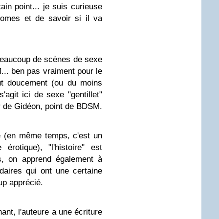
in point... je suis curieuse
tomes et de savoir si il va
 beaucoup de scènes de sexe
M... ben pas vraiment pour le
ut doucement (ou du moins
s'agit ici de sexe "gentillet"
r de Gidéon, point de BDSM.
e (en même temps, c'est un
rotique), "l'histoire" est
as, on apprend également à
aires qui ont une certaine
up apprécié.
nant, l'auteure a une écriture