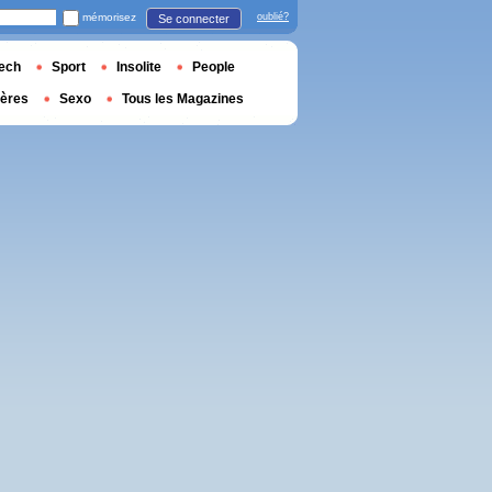
mémorisez
oublié?
Se connecter
ech
Sport
Insolite
People
ières
Sexo
Tous les Magazines