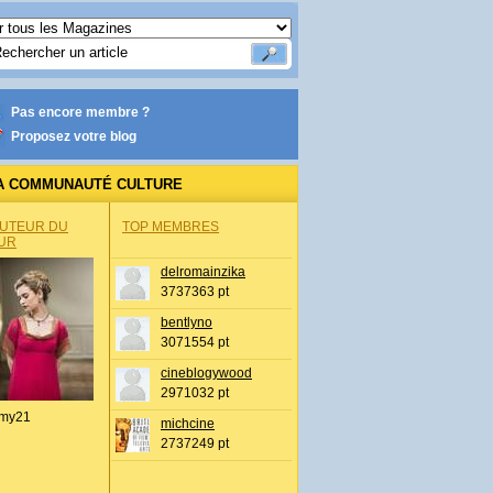
Pas encore membre ?
Proposez votre blog
A COMMUNAUTÉ CULTURE
AUTEUR DU
TOP MEMBRES
UR
delromainzika
3737363 pt
bentlyno
3071554 pt
cineblogywood
2971032 pt
my21
michcine
2737249 pt