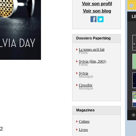
Voir son profil
Voir son blog
L
Dossiers Paperblog
Le temps qu'il fait
Films
Sylvia (film, 2003)
Films
Sylvia
Musique
Crossfire
Musique
Magazines
Culture
12
Livres