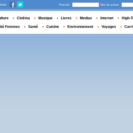
nous
Pseudo
Mot de passe
lture
Cinéma
Musique
Livres
Medias
Internet
High-T
ôté Femmes
Santé
Cuisine
Environnement
Voyages
Carr