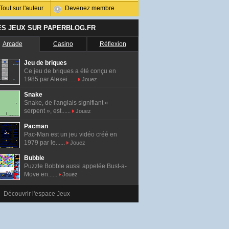
Tout sur l'auteur
Devenez membre
ES JEUX SUR PAPERBLOG.FR
Arcade
Casino
Réflexion
Jeu de briques
Ce jeu de briques a été conçu en
1985 par Alexei......
Jouez
Snake
Snake, de l'anglais signifiant «
serpent », est......
Jouez
Pacman
Pac-Man est un jeu vidéo créé en
1979 par le......
Jouez
Bubble
Puzzle Bobble aussi appelée Bust-a-
Move en......
Jouez
Découvrir l'espace Jeux