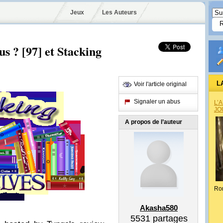
Jeux
Les Auteurs
us ? [97] et Stacking
L
Voir l'article original
Signaler un abus
L’
JO
A propos de l’auteur
Ro
Akasha580
5531
partages