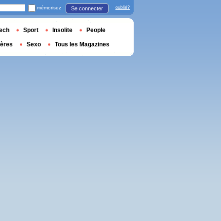
mémorisez
oublié?
Se connecter
ech
Sport
Insolite
People
ières
Sexo
Tous les Magazines