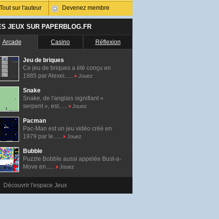
Tout sur l'auteur
Devenez membre
ES JEUX SUR PAPERBLOG.FR
Arcade
Casino
Réflexion
Jeu de briques
Ce jeu de briques a été conçu en
1985 par Alexei......
Jouez
Snake
Snake, de l'anglais signifiant «
serpent », est......
Jouez
Pacman
Pac-Man est un jeu vidéo créé en
1979 par le......
Jouez
Bubble
Puzzle Bobble aussi appelée Bust-a-
Move en......
Jouez
Découvrir l'espace Jeux