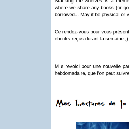
Stacking the Shelves is a mem
where we share any books (or goo
borrowed... May it be physical or vi
Ce rendez-vous pour vous présenter
ebooks reçus durant la semaine ;)
M e revoici pour une nouvelle par
hebdomadaire, que l'on peut suiv