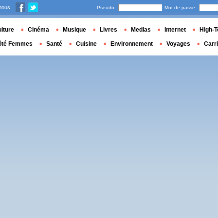
nous
Pseudo
Mot de passe
lture
Cinéma
Musique
Livres
Medias
Internet
High-T
ôté Femmes
Santé
Cuisine
Environnement
Voyages
Carr