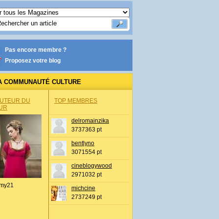
Pas encore membre ?
Proposez votre blog
A COMMUNAUTÉ CULTURE
AUTEUR DU
TOP MEMBRES
UR
delromainzika
3737363 pt
bentlyno
3071554 pt
cineblogywood
2971032 pt
my21
michcine
2737249 pt