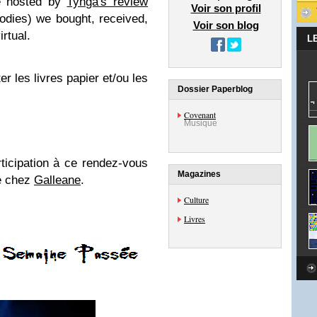
e hosted by
Tynga's review
Voir son profil
dies) we bought, received,
Voir son blog
rtual.
L
 les livres papier et/ou les
Dossier Paperblog
Covenant
Musique
ticipation à ce rendez-vous
Magazines
re chez
Galleane
.
Culture
Livres