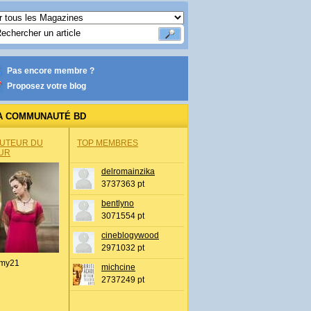
Pas encore membre ?
Proposez votre blog
A COMMUNAUTÉ BD
AUTEUR DU
TOP MEMBRES
UR
delromainzika
3737363 pt
bentlyno
3071554 pt
cineblogywood
2971032 pt
my21
michcine
2737249 pt