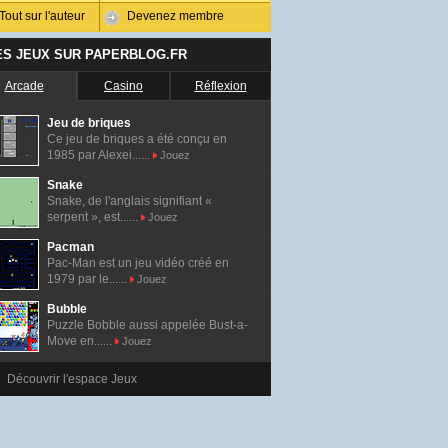
Tout sur l'auteur
Devenez membre
ES JEUX SUR PAPERBLOG.FR
Arcade
Casino
Réflexion
Jeu de briques
Ce jeu de briques a été conçu en
1985 par Alexei......
Jouez
Snake
Snake, de l'anglais signifiant «
serpent », est......
Jouez
Pacman
Pac-Man est un jeu vidéo créé en
1979 par le......
Jouez
Bubble
Puzzle Bobble aussi appelée Bust-a-
Move en......
Jouez
Découvrir l'espace Jeux