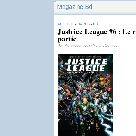
Magazine Bd
ACCUEIL
›
LIVRES
›
BD
Justrice League #6 : Le 
partie
Par
Meltingcomics
@MeltingComics