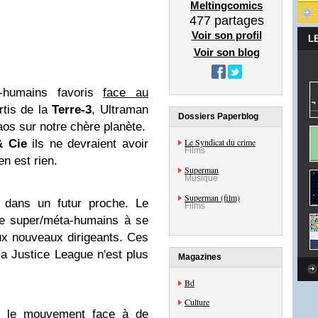
Meltingcomics
477
partages
Voir son profil
L
Voir son blog
-humains favoris
face au
ortis de la
Terre-3
, Ultraman
Dossiers Paperblog
aos sur notre chère planète.
Le Syndicat du crime
& Cie
ils ne devraient avoir
Films
n est rien.
Superman
Musique
Superman (film)
 dans un futur proche. Le
Films
ue super/méta-humains à se
ux nouveaux dirigeants. Ces
la Justice League n'est plus
Magazines
Bd
Culture
ent le mouvement face à de