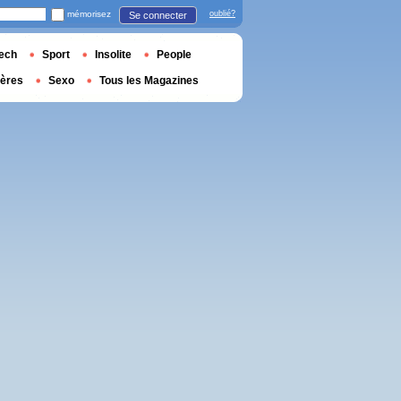
mémorisez
oublié?
Se connecter
ech
Sport
Insolite
People
ières
Sexo
Tous les Magazines