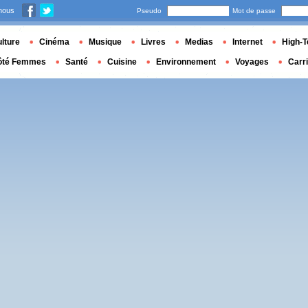
nous
Pseudo
Mot de passe
lture
Cinéma
Musique
Livres
Medias
Internet
High-T
ôté Femmes
Santé
Cuisine
Environnement
Voyages
Carr