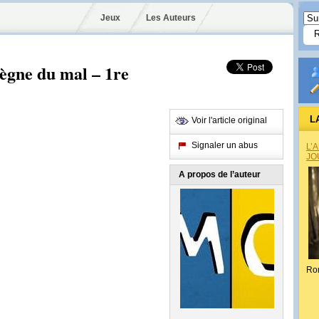
Jeux
Les Auteurs
règne du mal – 1re
L
Voir l'article original
Signaler un abus
L’
JO
A propos de l’auteur
Ro