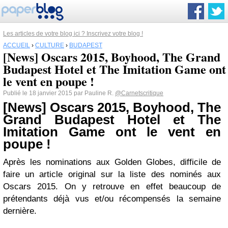
Les articles de votre blog ici ? Inscrivez votre blog !
ACCUEIL
›
CULTURE
›
BUDAPEST
[News] Oscars 2015, Boyhood, The Grand
Budapest Hotel et The Imitation Game ont
le vent en poupe !
Publié le 18 janvier 2015 par Pauline R.
@Carnetscritique
[News] Oscars 2015, Boyhood, The
Grand Budapest Hotel et The
Imitation Game ont le vent en
poupe !
Après les nominations aux Golden Globes, difficile de
faire un article original sur la liste des nominés aux
Oscars 2015. On y retrouve en effet beaucoup de
prétendants déjà vus et/ou récompensés la semaine
dernière.