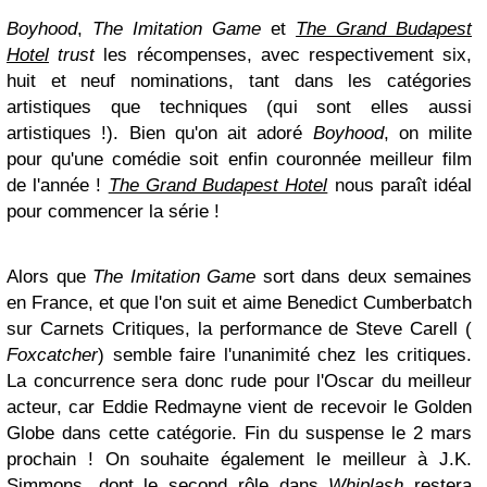
Boyhood
,
The Imitation Game
et
The Grand Budapest
Hotel
trust
les récompenses, avec respectivement six,
huit et neuf nominations, tant dans les catégories
artistiques que techniques (qui sont elles aussi
artistiques !). Bien qu'on ait adoré
Boyhood
, on milite
pour qu'une comédie soit enfin couronnée meilleur film
de l'année !
The Grand Budapest Hotel
nous paraît idéal
pour commencer la série !
Alors que
The Imitation Game
sort dans deux semaines
en France, et que l'on suit et aime Benedict Cumberbatch
sur Carnets Critiques, la performance de Steve Carell (
Foxcatcher
) semble faire l'unanimité chez les critiques.
La concurrence sera donc rude pour l'Oscar du meilleur
acteur, car Eddie Redmayne vient de recevoir le Golden
Globe dans cette catégorie. Fin du suspense le 2 mars
prochain ! On souhaite également le meilleur à J.K.
Simmons, dont le second rôle dans
Whiplash
restera