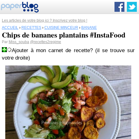
Les articles de votre blog ici ? Inscrivez votre blog !
ACCUEIL
›
RECETTES
›
CUISINE MINCEUR
›
BANANE
Chips de bananes plantains #InstaFood
Par
Miss_souba
@recettes2regime
Ajouter à mon carnet de recette? (il se trouve sur
votre droite)