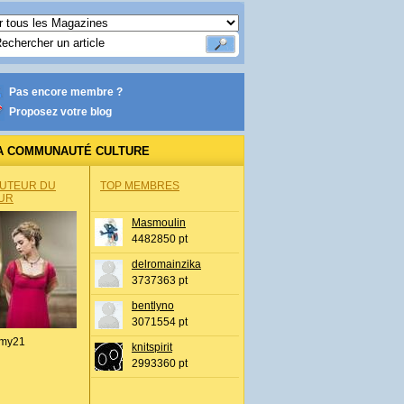
Pas encore membre ?
Proposez votre blog
A COMMUNAUTÉ CULTURE
AUTEUR DU
TOP MEMBRES
UR
Masmoulin
4482850 pt
delromainzika
3737363 pt
bentlyno
3071554 pt
my21
knitspirit
2993360 pt