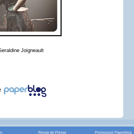
Geraldine Joigneault
e
on
Revue de Presse
Promouvoir Paperblog