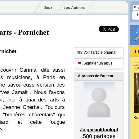
Jeux
Les Auteurs
rts - Pornichet
rnichet
L
Voir l'article original
Signaler un abus
L’
JO
couvrir Carima, dite aussi
A propos de l’auteur
es musiciens, à Paris en
 une savoureuse version des
Yves Jamait . Nous l'avons
r, hier à quai des arts à
e Jeanne Cherhal. Toujours
 "berbères charentais" qui
Ro
iard, et cette fougue
...
Joigneaultfonlupt
580
partages