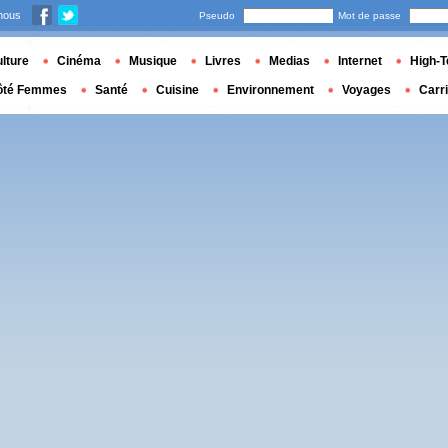
nous
Pseudo
Mot de passe
lture
Cinéma
Musique
Livres
Medias
Internet
High-T
ôté Femmes
Santé
Cuisine
Environnement
Voyages
Carr