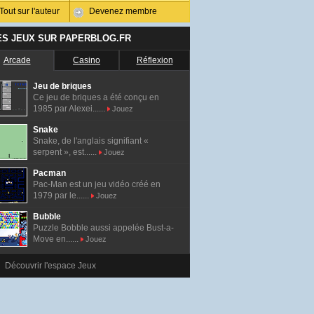
Tout sur l'auteur
Devenez membre
ES JEUX SUR PAPERBLOG.FR
Arcade
Casino
Réflexion
Jeu de briques
Ce jeu de briques a été conçu en
1985 par Alexei......
Jouez
Snake
Snake, de l'anglais signifiant «
serpent », est......
Jouez
Pacman
Pac-Man est un jeu vidéo créé en
1979 par le......
Jouez
Bubble
Puzzle Bobble aussi appelée Bust-a-
Move en......
Jouez
Découvrir l'espace Jeux