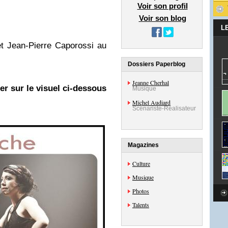
Voir son profil
Voir son blog
L
t Jean-Pierre Caporossi au
Dossiers Paperblog
Jeanne Cherhal
er sur le visuel ci-dessous
Musique
Michel Audiard
Scénariste-Réalisateur
Magazines
Culture
Musique
Photos
Talents