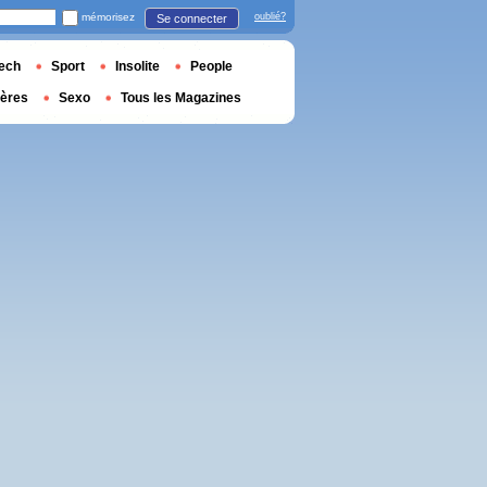
mémorisez
oublié?
Se connecter
ech
Sport
Insolite
People
ières
Sexo
Tous les Magazines