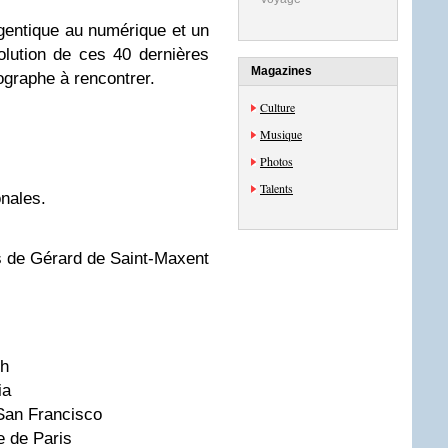
gentique au numérique et un
olution de ces 40 dernières
Magazines
ographe à rencontrer.
Culture
Musique
Photos
Talents
nales.
 de Gérard de Saint-Maxent
ch
ia
San Francisco
e de Paris