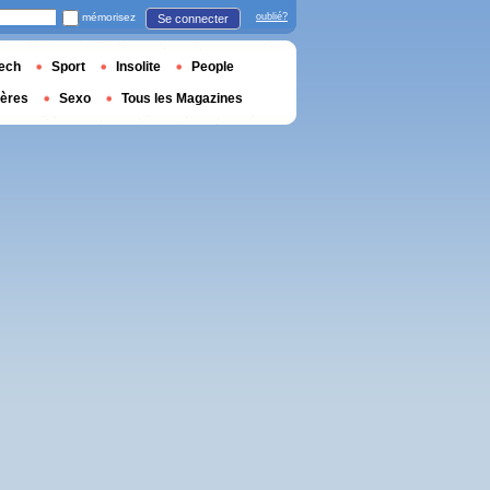
mémorisez
oublié?
Se connecter
ech
Sport
Insolite
People
ières
Sexo
Tous les Magazines