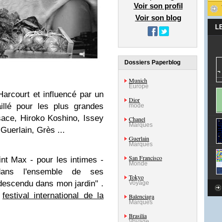
Voir son profil
Voir son blog
L
Dossiers Paperblog
Munich
Europe
arcourt et influencé par un
Dior
illé pour les plus grandes
mode
sace, Hiroko Koshino, Issey
Chanel
Marques
Guerlain, Grès ...
Guerlain
Marques
San Francisco
nt Max - pour les intimes -
Monde
dans l'ensemble de ses
Tokyo
 descendu dans mon jardin" .
Voyage
u
festival international de la
Balenciaga
Marques
Brasilia
Voyage