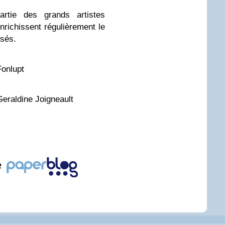
artie des grands artistes
richissent régulièrement le
isés.
Fonlupt
Geraldine Joigneault
e