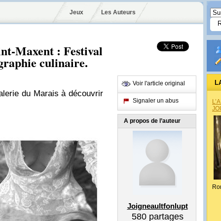
Jeux
Les Auteurs
nt-Maxent : Festival
graphie culinaire.
L
Voir l'article original
lerie du Marais à découvrir
Signaler un abus
L’
JO
A propos de l’auteur
Ro
Joigneaultfonlupt
580
partages