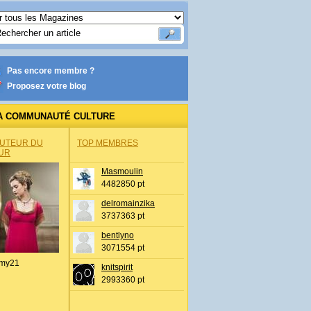
Pas encore membre ?
Proposez votre blog
A COMMUNAUTÉ CULTURE
AUTEUR DU
TOP MEMBRES
UR
Masmoulin
4482850 pt
delromainzika
3737363 pt
bentlyno
3071554 pt
my21
knitspirit
2993360 pt