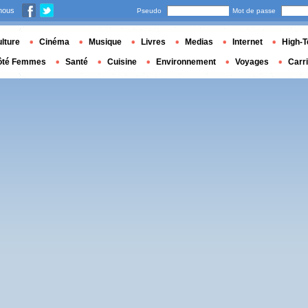
nous
Pseudo
Mot de passe
lture
Cinéma
Musique
Livres
Medias
Internet
High-T
ôté Femmes
Santé
Cuisine
Environnement
Voyages
Carr