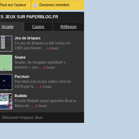
Tout sur l'auteur
Devenez membre
ES JEUX SUR PAPERBLOG.FR
Arcade
Casino
Réflexion
Jeu de briques
Ce jeu de briques a été conçu en
1985 par Alexei......
Jouez
Snake
Snake, de l'anglais signifiant «
serpent », est......
Jouez
Pacman
Pac-Man est un jeu vidéo créé en
1979 par le......
Jouez
Bubble
Puzzle Bobble aussi appelée Bust-a-
Move en......
Jouez
Découvrir l'espace Jeux