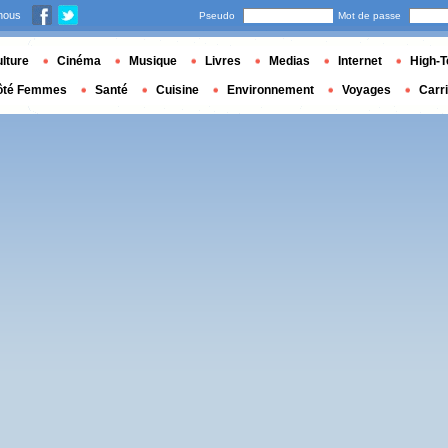
nous
Pseudo
Mot de passe
lture
Cinéma
Musique
Livres
Medias
Internet
High-T
ôté Femmes
Santé
Cuisine
Environnement
Voyages
Carr