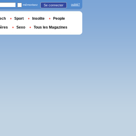
mémorisez
oublié?
Se connecter
ech
Sport
Insolite
People
ières
Sexo
Tous les Magazines