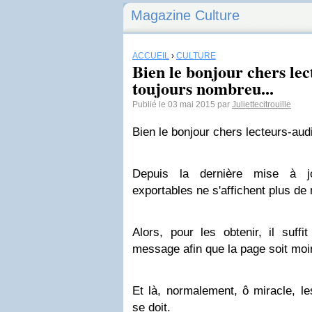
Magazine Culture
ACCUEIL
›
CULTURE
Bien le bonjour chers lec
toujours nombreu...
Publié le 03 mai 2015 par
Juliettecitrouille
Bien le bonjour chers lecteurs-aud
Depuis la dernière mise à jo
exportables ne s'affichent plus de
Alors, pour les obtenir, il suffi
message afin que la page soit moi
Et là, normalement, ô miracle, le
se doit.