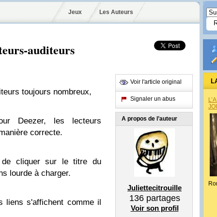
Jeux
Les Auteurs
teurs-auditeurs
L
Voir l'article original
iteurs toujours nombreux,
Signaler un abus
L’
JO
A propos de l’auteur
ur Deezer, les lecteurs
 manière correcte.
t de cliquer sur le titre du
ns lourde à charger.
Ro
Juliettecitrouille
136
partages
s liens s'affichent comme il
Voir son profil