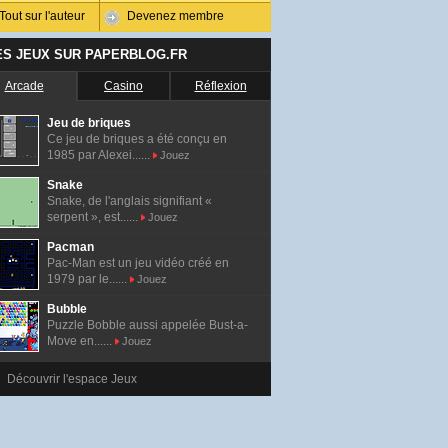
Tout sur l'auteur
Devenez membre
ES JEUX SUR PAPERBLOG.FR
Arcade
Casino
Réflexion
Jeu de briques
Ce jeu de briques a été conçu en
1985 par Alexei......
Jouez
Snake
Snake, de l'anglais signifiant «
serpent », est......
Jouez
Pacman
Pac-Man est un jeu vidéo créé en
1979 par le......
Jouez
Bubble
Puzzle Bobble aussi appelée Bust-a-
Move en......
Jouez
Découvrir l'espace Jeux