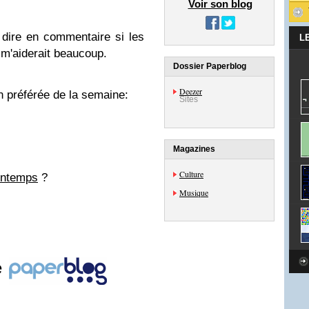
Voir son blog
 dire en commentaire si les
L
 m'aiderait beaucoup.
Dossier Paperblog
Deezer
 préférée de la semaine:
Sites
Magazines
Culture
intemps
?
Musique
e