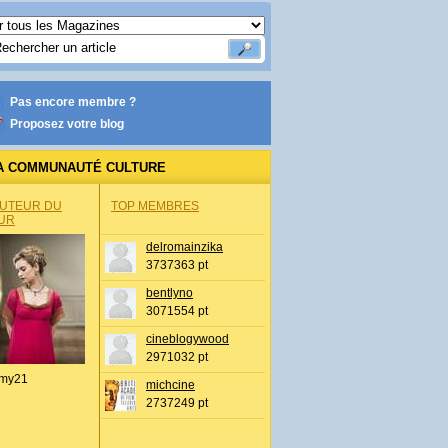
Pas encore membre ?
Proposez votre blog
A COMMUNAUTÉ CULTURE
AUTEUR DU
TOP MEMBRES
UR
delromainzika
3737363 pt
bentlyno
3071554 pt
cineblogywood
2971032 pt
my21
michcine
2737249 pt