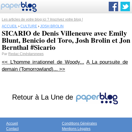
Les articles de votre blog ici ? Inscrivez votre blog !
ACCUEIL
›
CULTURE
›
JOSH BROLIN
SICARIO de Denis Villeneuve avec Emily
Blunt, Benicio del Toro, Josh Brolin et Jon
Bernthal #Sicario
Par
Redac Cinéstarsnews
<< L'homme irrationnel de Woody...
A La poursuite de
demain (Tomorrowland)... >>
Retour à La Une de
Accueil
Conditions Générales
Contact
Mentions Légales