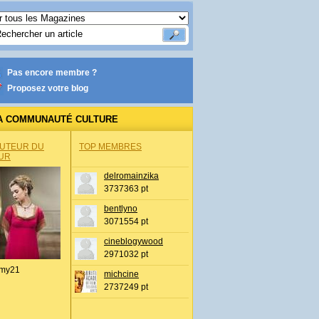
Pas encore membre ?
Proposez votre blog
A COMMUNAUTÉ CULTURE
AUTEUR DU
TOP MEMBRES
UR
delromainzika
3737363 pt
bentlyno
3071554 pt
cineblogywood
2971032 pt
my21
michcine
2737249 pt