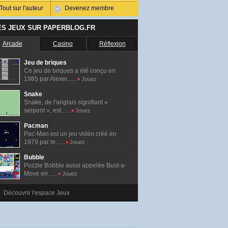
Tout sur l'auteur
Devenez membre
ES JEUX SUR PAPERBLOG.FR
Arcade
Casino
Réflexion
Jeu de briques
Ce jeu de briques a été conçu en
1985 par Alexei......
Jouez
Snake
Snake, de l'anglais signifiant «
serpent », est......
Jouez
Pacman
Pac-Man est un jeu vidéo créé en
1979 par le......
Jouez
Bubble
Puzzle Bobble aussi appelée Bust-a-
Move en......
Jouez
Découvrir l'espace Jeux