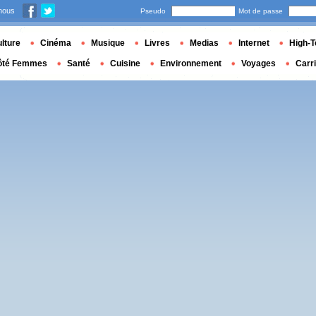
nous
Pseudo
Mot de passe
lture
Cinéma
Musique
Livres
Medias
Internet
High-T
ôté Femmes
Santé
Cuisine
Environnement
Voyages
Carr