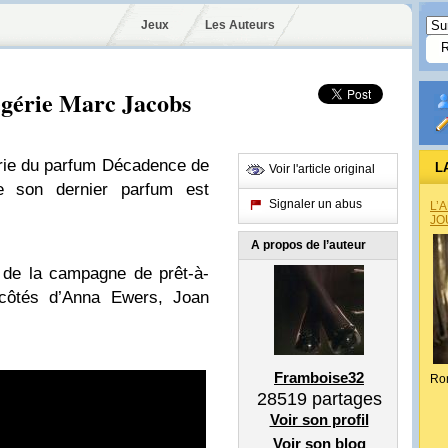
Jeux
Les Auteurs
égérie Marc Jacobs
érie du parfum Décadence de
L
Voir l'article original
 son dernier parfum est
Signaler un abus
L’
JO
A propos de l’auteur
 de la campagne de prêt-à-
 côtés d’Anna Ewers, Joan
Framboise32
Ro
28519
partages
Voir son profil
Voir son blog