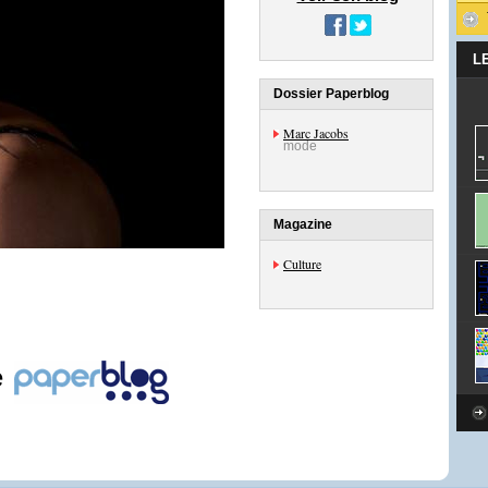
L
Dossier Paperblog
Marc Jacobs
mode
Magazine
Culture
e