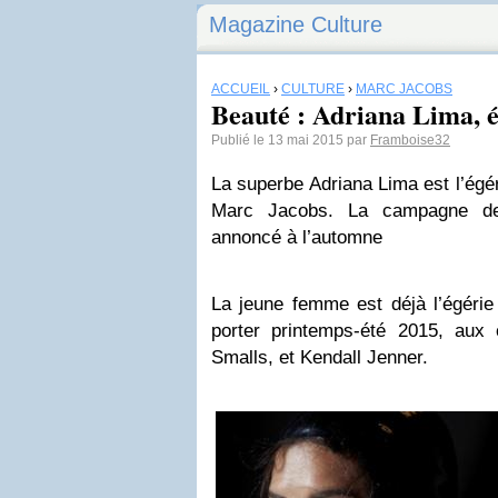
Magazine Culture
ACCUEIL
›
CULTURE
›
MARC JACOBS
Beauté : Adriana Lima, 
Publié le 13 mai 2015 par
Framboise32
La superbe Adriana Lima est l’ég
Marc Jacobs. La campagne de
annoncé à l’automne
La jeune femme est déjà l’égérie
porter printemps-été 2015, aux
Smalls, et Kendall Jenner.