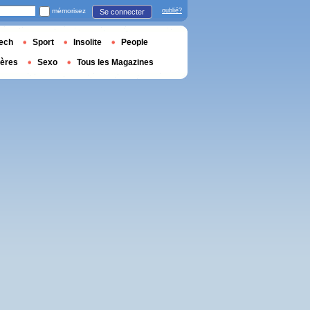
mémorisez
oublié?
Se connecter
ech
Sport
Insolite
People
ières
Sexo
Tous les Magazines