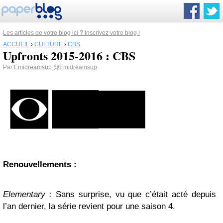
Les articles de votre blog ici ? Inscrivez votre blog !
ACCUEIL
›
CULTURE
›
CBS
Upfronts 2015-2016 : CBS
Par
Emidreamsup
@Emidreamsup
Renouvellements :
Elementary :
Sans surprise, vu que c’était acté depuis
l’an dernier, la série revient pour une saison 4.