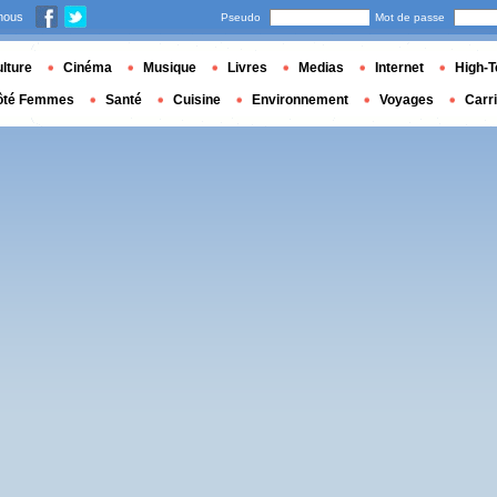
nous
Pseudo
Mot de passe
lture
Cinéma
Musique
Livres
Medias
Internet
High-T
ôté Femmes
Santé
Cuisine
Environnement
Voyages
Carr