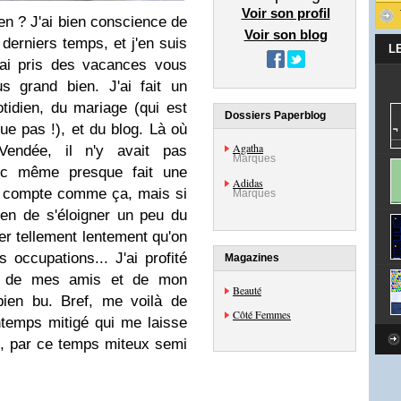
Voir son profil
en ? J'ai bien conscience de
Voir son blog
erniers temps, et j'en suis
L
'ai pris des vacances vous
us grand bien. J'ai fait un
idien, du mariage (qui est
Dossiers Paperblog
e pas !), et du blog. Là où
Agatha
Vendée, il n'y avait pas
Marques
nc même presque fait une
Adidas
as compte comme ça, mais si
Marques
en de s'éloigner un peu du
er tellement lentement qu'on
occupations... J'ai profité
Magazines
s, de mes amis et de mon
Beauté
bien bu. Bref, me voilà de
Côté Femmes
intemps mitigé qui me laisse
oi, par ce temps miteux semi