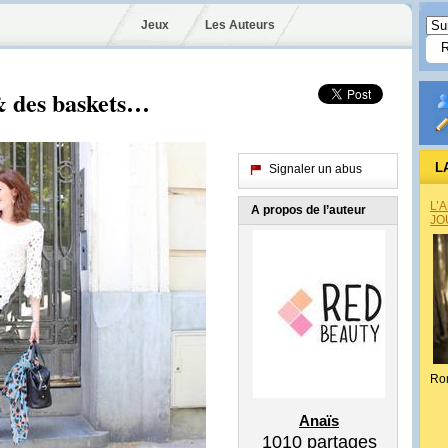
Jeux
Les Auteurs
& des baskets…
L
Signaler un abus
L’
A propos de l’auteur
JO
Ro
Anaïs
1010
partages