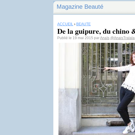
Magazine Beauté
ACCUEIL
›
BEAUTÉ
De la guipure, du chino 
Publié le 19 mai 2015 par
Anaïs
@AnaisTralala