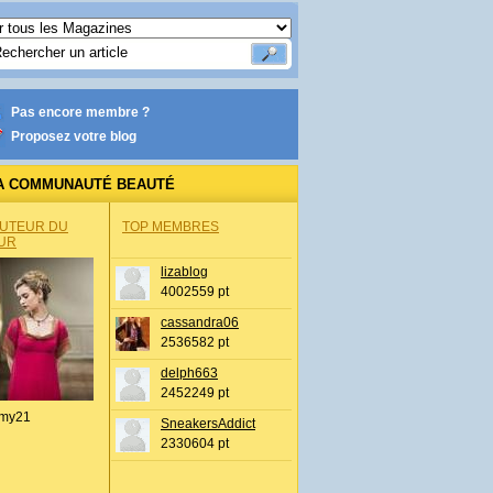
Pas encore membre ?
Proposez votre blog
A COMMUNAUTÉ BEAUTÉ
AUTEUR DU
TOP MEMBRES
UR
lizablog
4002559 pt
cassandra06
2536582 pt
delph663
2452249 pt
my21
SneakersAddict
2330604 pt