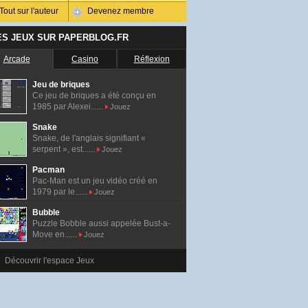
Tout sur l'auteur
Devenez membre
ES JEUX SUR PAPERBLOG.FR
Arcade
Casino
Réflexion
Jeu de briques
Ce jeu de briques a été conçu en
1985 par Alexei......
Jouez
Snake
Snake, de l'anglais signifiant «
serpent », est......
Jouez
Pacman
Pac-Man est un jeu vidéo créé en
1979 par le......
Jouez
Bubble
Puzzle Bobble aussi appelée Bust-a-
Move en......
Jouez
Découvrir l'espace Jeux