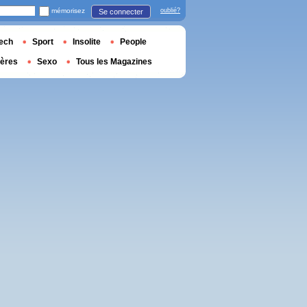
mémorisez
oublié?
Se connecter
ech
Sport
Insolite
People
ières
Sexo
Tous les Magazines