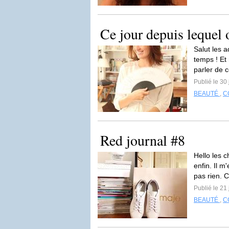
Ce jour depuis leque
Salut les 
temps ! Et
parler de c
Publié le 30 
BEAUTÉ
,
C
Red journal #8
Hello les 
enfin. Il m
pas rien. C
Publié le 21 
BEAUTÉ
,
C