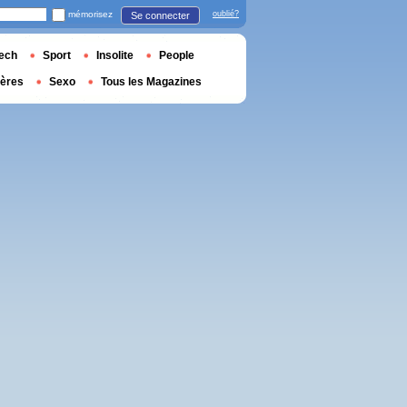
mémorisez
oublié?
Se connecter
ech
Sport
Insolite
People
ières
Sexo
Tous les Magazines