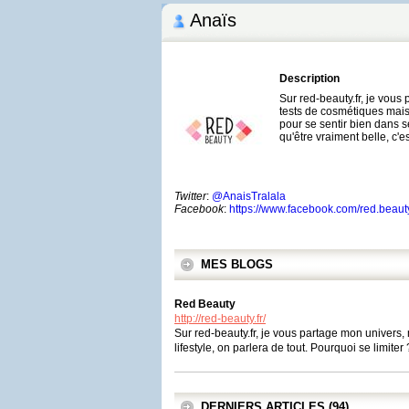
Anaïs
Description
Sur red-beauty.fr, je vous
tests de cosmétiques mai
pour se sentir bien dans s
qu'être vraiment belle, c'es
Twitter
:
@AnaisTralala
Facebook
:
https://www.facebook.com/red.beaut
MES BLOGS
Red Beauty
http://red-beauty.fr/
Sur red-beauty.fr, je vous partage mon univers,
lifestyle, on parlera de tout. Pourquoi se limiter 
DERNIERS ARTICLES (94)