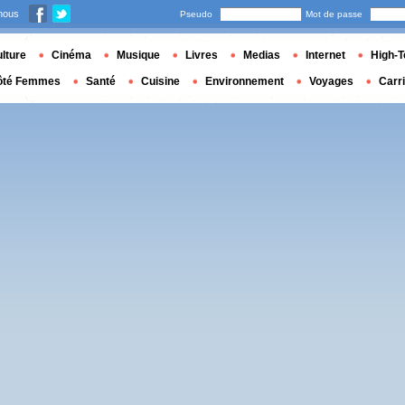
nous
Pseudo
Mot de passe
lture
Cinéma
Musique
Livres
Medias
Internet
High-T
ôté Femmes
Santé
Cuisine
Environnement
Voyages
Carr