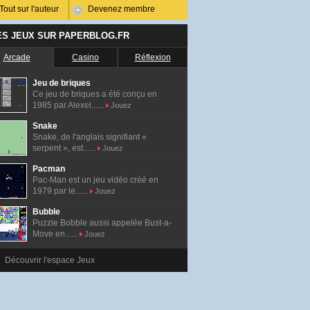
Tout sur l'auteur
Devenez membre
ES JEUX SUR PAPERBLOG.FR
Arcade
Casino
Réflexion
Jeu de briques
Ce jeu de briques a été conçu en
1985 par Alexei......
Jouez
Snake
Snake, de l'anglais signifiant «
serpent », est......
Jouez
Pacman
Pac-Man est un jeu vidéo créé en
1979 par le......
Jouez
Bubble
Puzzle Bobble aussi appelée Bust-a-
Move en......
Jouez
Découvrir l'espace Jeux