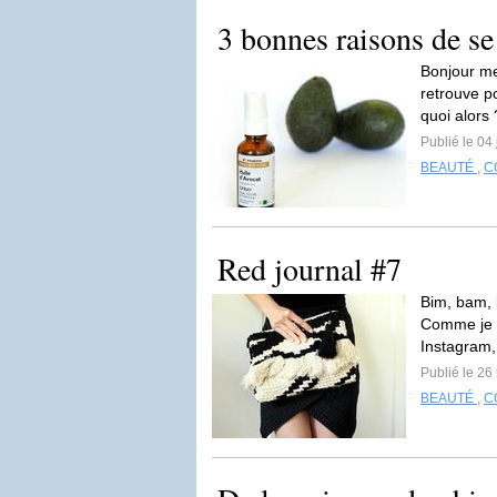
3 bonnes raisons de se
Bonjour mes
retrouve po
quoi alors 
Publié le 04
BEAUTÉ
,
C
Red journal #7
Bim, bam, 
Comme je n
Instagram, 
Publié le 26
BEAUTÉ
,
C