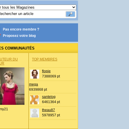
Pas encore membre ?
Proposez votre blog
ES COMMUNAUTÉS
AUTEUR DU
TOP MEMBRES
UR
flopie
7388069 pt
mega
6939868 pt
santelog
6461364 pt
my21
theau87
5978957 pt