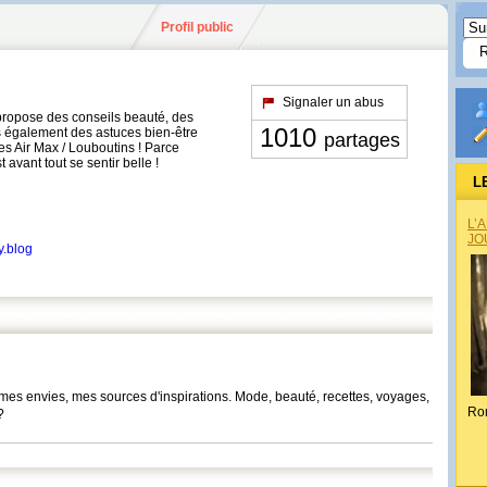
Profil public
Signaler un abus
 propose des conseils beauté, des
1010
s également des astuces bien-être
partages
es Air Max / Louboutins ! Parce
t avant tout se sentir belle !
L
L’
JO
y.blog
 mes envies, mes sources d'inspirations. Mode, beauté, recettes, voyages,
Ro
?