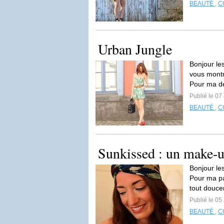
BEAUTÉ
,
C
Urban Jungle
Bonjour le
vous montre
Pour ma dé
Publié le 07
BEAUTÉ
,
C
Sunkissed : un make-u
Bonjour les
Pour ma pa
tout douc
Publié le 05
BEAUTÉ
,
C