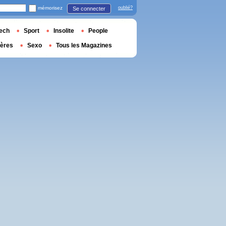
mémorisez
oublié?
Se connecter
ech
Sport
Insolite
People
ières
Sexo
Tous les Magazines