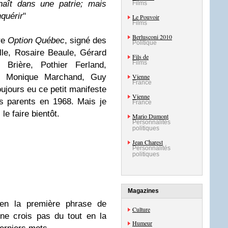
naît dans une patrie; mais
Films
nquérir
"
Le Pouvoir
Films
Berlusconi 2010
vre
Option Québec
, signé des
Politique
le, Rosaire Beaule, Gérard
Fils de
Films
 Brière, Pothier Ferland,
, Monique Marchand, Guy
Vienne
France
toujours eu ce petit manifeste
Vienne
s parents en 1968. Mais je
France
 le faire bientôt.
Mario Dumont
Personnalités
politiques
Jean Charest
Personnalités
politiques
Magazines
en la première phrase de
Culture
ne crois pas du tout en la
Humeur