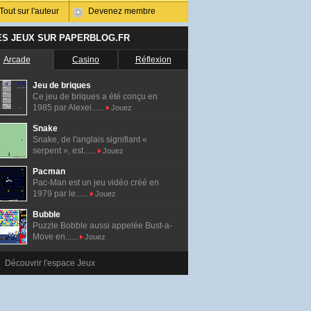
Tout sur l'auteur
Devenez membre
ES JEUX SUR PAPERBLOG.FR
Arcade
Casino
Réflexion
Jeu de briques
Ce jeu de briques a été conçu en
1985 par Alexei......
Jouez
Snake
Snake, de l'anglais signifiant «
serpent », est......
Jouez
Pacman
Pac-Man est un jeu vidéo créé en
1979 par le......
Jouez
Bubble
Puzzle Bobble aussi appelée Bust-a-
Move en......
Jouez
Découvrir l'espace Jeux