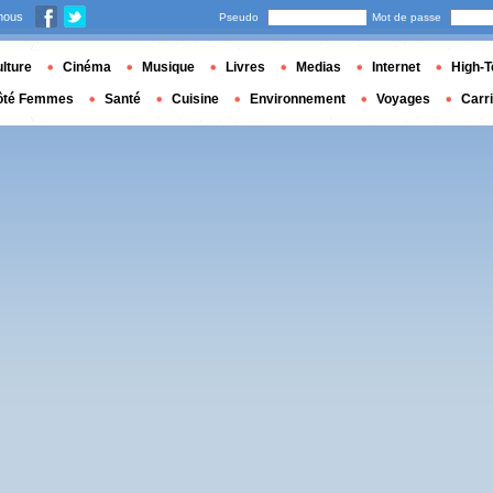
nous
Pseudo
Mot de passe
lture
Cinéma
Musique
Livres
Medias
Internet
High-T
ôté Femmes
Santé
Cuisine
Environnement
Voyages
Carr