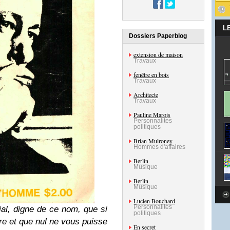
L
Dossiers Paperblog
extension de maison
Travaux
fenêtre en bois
Travaux
Architecte
Travaux
Pauline Marois
Personnalités
politiques
Brian Mulroney
Hommes d'affaires
Berlin
Musique
Berlin
Musique
Lucien Bouchard
Personnalités
al, digne de ce nom, que si
politiques
pre et que nul ne vous puisse
En secret