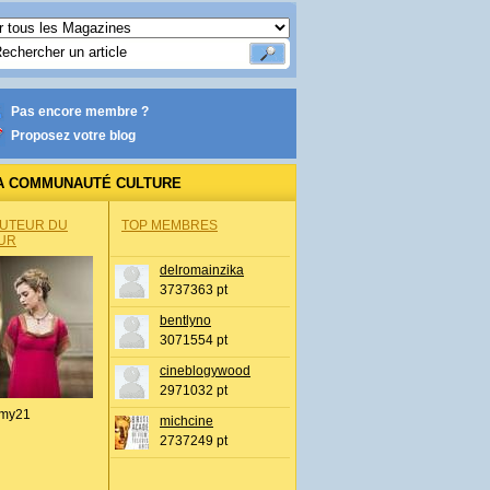
Pas encore membre ?
Proposez votre blog
A COMMUNAUTÉ CULTURE
AUTEUR DU
TOP MEMBRES
UR
delromainzika
3737363 pt
bentlyno
3071554 pt
cineblogywood
2971032 pt
my21
michcine
2737249 pt