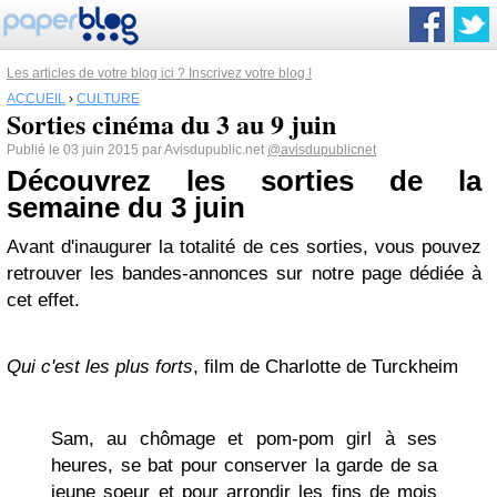
Les articles de votre blog ici ? Inscrivez votre blog !
ACCUEIL
›
CULTURE
Sorties cinéma du 3 au 9 juin
Publié le 03 juin 2015 par Avisdupublic.net
@avisdupublicnet
Découvrez les sorties de la
semaine du 3 juin
Avant d'inaugurer la totalité de ces sorties, vous pouvez
retrouver les bandes-annonces sur notre page dédiée à
cet effet.
Qui c'est les plus forts
, film de Charlotte de Turckheim
Sam, au chômage et pom-pom girl à ses
heures, se bat pour conserver la garde de sa
jeune soeur et pour arrondir les fins de mois