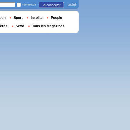
mémorisez
oublié?
Se connecter
ech
Sport
Insolite
People
ières
Sexo
Tous les Magazines