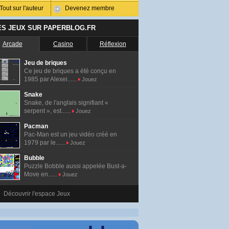
Tout sur l'auteur
Devenez membre
ES JEUX SUR PAPERBLOG.FR
Arcade
Casino
Réflexion
Jeu de briques
Ce jeu de briques a été conçu en
1985 par Alexei......
Jouez
Snake
Snake, de l'anglais signifiant «
serpent », est......
Jouez
Pacman
Pac-Man est un jeu vidéo créé en
1979 par le......
Jouez
Bubble
Puzzle Bobble aussi appelée Bust-a-
Move en......
Jouez
Découvrir l'espace Jeux