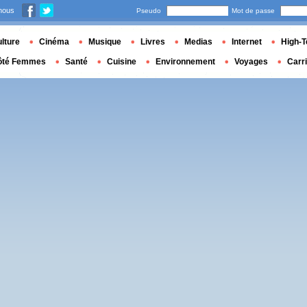
nous
Pseudo
Mot de passe
lture
Cinéma
Musique
Livres
Medias
Internet
High-T
ôté Femmes
Santé
Cuisine
Environnement
Voyages
Carr