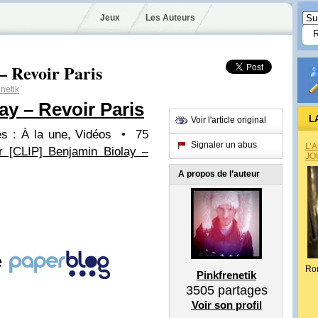
Jeux
Les Auteurs
– Revoir Paris
netik
ay – Revoir Paris
L
Voir l'article original
es : À la une, Vidéos • 75
Signaler un abus
L’
 [CLIP] Benjamin Biolay –
JO
A propos de l’auteur
e
Ro
Pinkfrenetik
3505
partages
Voir son profil