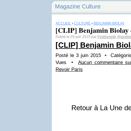
Magazine Culture
ACCUEIL
›
CULTURE
›
BENJAMIN BIOLAY
[CLIP] Benjamin Biolay 
Publié le 03 juin 2015 par
Pinkfrenetik
@pinkfre
[CLIP] Benjamin Biol
Posté le 3 juin 2015 • Catégori
Vues •
Aucun commentaire
sur
Revoir Paris
Retour à La Une d