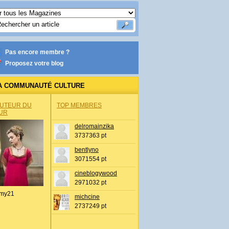
Pas encore membre ?
Proposez votre blog
A COMMUNAUTÉ CULTURE
AUTEUR DU
TOP MEMBRES
UR
delromainzika
3737363 pt
bentlyno
3071554 pt
cineblogywood
2971032 pt
my21
michcine
2737249 pt