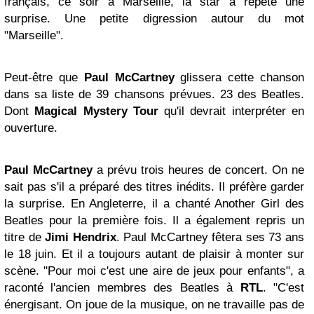
français, ce soir à Marseille, la star a répété une
surprise. Une petite digression autour du mot
"Marseille".
Peut-être que
Paul McCartney
glissera cette chanson
dans sa liste de 39 chansons prévues. 23 des Beatles.
Dont
Magical Mystery Tour
qu'il devrait interpréter en
ouverture.
Paul McCartney
a prévu trois heures de concert. On ne
sait pas s'il a préparé des titres inédits. Il préfère garder
la surprise. En Angleterre, il a chanté Another Girl des
Beatles pour la première fois. Il a également repris un
titre de
Jimi Hendrix
. Paul McCartney fêtera ses 73 ans
le 18 juin. Et il a toujours autant de plaisir à monter sur
scène. "Pour moi c'est une aire de jeux pour enfants", a
raconté l'ancien membres des Beatles à
RTL
. "C'est
énergisant. On joue de la musique, on ne travaille pas de